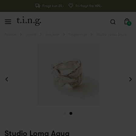
Fragt kun 29,-
Fri fragt fra 499,-
0
Forside
Livsstil
Smykker
Fingerringe
Studio Loma Aqua
Studio Loma Aqua