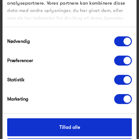
analysepartnere. Vores partnere kan kombinere disse
data med andre oplysninger, du har givet dem, eller
som de har indsamlet fra din brug af deres tjenester.
Samtykkevalg
Nødvendig
Præferencer
Studio Loma Ann
Studio Loma Asta
500,00 kr
1 000,00 kr
Statistik
Marketing
Tillad alle