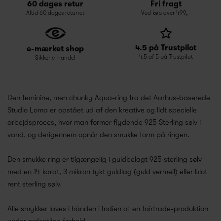
60 dages retur
Fri fragt
Altid 60 dages returret
Ved køb over 499,-
4.5 på Trustpilot
e-mærket shop
4.5 af 5 på Trustpilot
Sikker e-handel
Den feminine, men chunky Aqua-ring fra det Aarhus-baserede
Studio Loma er opstået ud af den kreative og lidt specielle
arbejdsproces, hvor man former flydende 925 Sterling sølv i
vand, og derigennem opnår den smukke form på ringen.
Den smukke ring er tilgængelig i guldbelagt 925 sterling sølv
med en
14 karat,
3 mikron tykt guldlag (guld vermeil) eller blot
rent sterling sølv.
Alle smykker laves i hånden i Indien af en fairtrade-produktion
under ordentlige forhold.