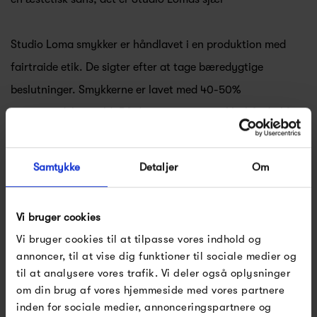
Studio Loma smykker er håndlavet i en produktion med
fairtraide etik. De sigter efter at tage bæredygtige
beslutninger. Smykkerne er lavet med 40-50%
genanvendeligt guld. Rå diamanter og smukke hånd-skåret
naturlige ædelsten.
Samtykke
Detaljer
Om
Hvert smykke er helt unikt.
Se alle varer fra Studio Loma
Vi bruger cookies
Vi bruger cookies til at tilpasse vores indhold og
annoncer, til at vise dig funktioner til sociale medier og
til at analysere vores trafik. Vi deler også oplysninger
Produkter fra samme kategori
om din brug af vores hjemmeside med vores partnere
inden for sociale medier, annonceringspartnere og