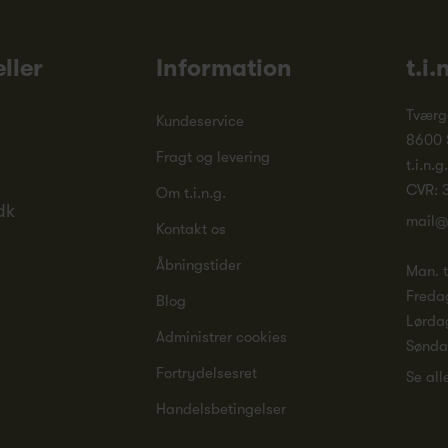
ller
Information
t.i.
Tværg
Kundeservice
8600 
Fragt og levering
t.i.n.g
CVR: 
Om t.i.n.g.
dk
mail@
Kontakt os
Åbningstider
Man. ti
Freda
Blog
Lørda
Administrer cookies
Sønd
Fortrydelsesret
Se all
Handelsbetingelser