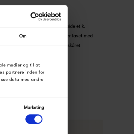
vet i en produktion med fairtraide etik.
dygtige beslutninger. Smykkerne er lavet med
Om
 Rå diamanter og smukke hånd-skåret
ale medier og til at
es partnere inden for
disse data med andre
Marketing