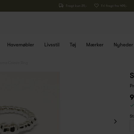
Fragt kun 29,-
Fri fragt fra 499,-
Havemøbler
Livsstil
Tøj
Mærker
Nyheder
Loma Celeste Ring
S
P
9
St