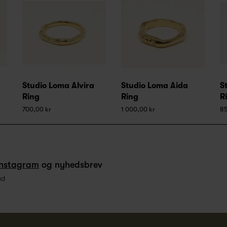
Studio Loma Alvira
Studio Loma Aida
S
Ring
Ring
R
700,00 kr
1 000,00 kr
85
Instagram
og nyhedsbrev
ud