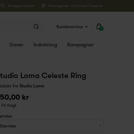
30 dages returret
Fremragende · 4.5 af 5 på Trustpilot
Kundeservice
0
Gaver
Indretning
Kampagner
tudio Loma Celeste Ring
rodukt fra
Studio Loma
50,00 kr
Fri fragt
ørrelse