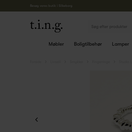
Besøg vores butik i Silkeborg
Møbler
Boligtilbehør
Lamper
Forside
Livsstil
Smykker
Fingerringe
Studio 