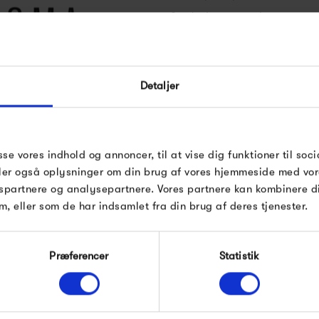
Studio Lomas sjæl"
Studio Loma smykker er håndla
De sigter efter at tage bære
Detaljer
40-50% genanvendeligt guld.
dio Loma
naturlige ædelsten.
sse vores indhold og annoncer, til at vise dig funktioner til soci
deler også oplysninger om din brug af vores hjemmeside med vor
Hvert smykke er helt unikt.
spartnere og analysepartnere. Vores partnere kan kombinere 
m, eller som de har indsamlet fra din brug af deres tjenester.
Produkter fra samme kategori
Præferencer
Statistik