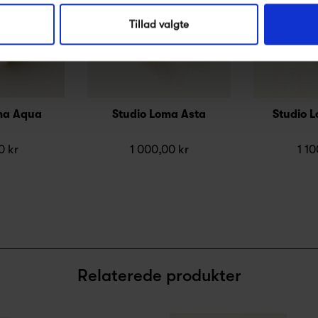
Tillad valgte
ma Aqua
Studio Loma Asta
Studio 
0 kr
1 000,00 kr
1 10
Relaterede produkter