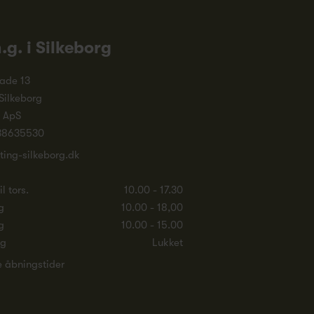
n.g. i Silkeborg
ade 13
Silkeborg
. ApS
38635530
ting-silkeborg.dk
l tors.
10.00 - 17.30
g
10.00 - 18,00
g
10.00 - 15.00
ag
Lukket
e åbningstider