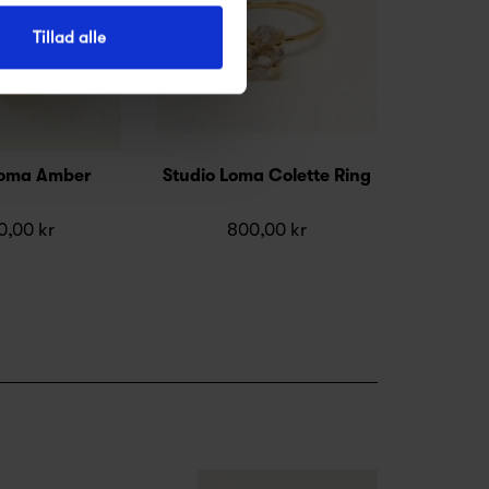
Tillad alle
Loma Amber
Studio Loma Colette Ring
0,00 kr
800,00 kr