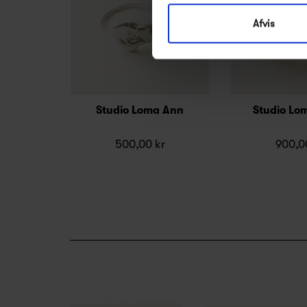
Afvis
Studio Loma Ann
Studio Lo
500,00 kr
900,0