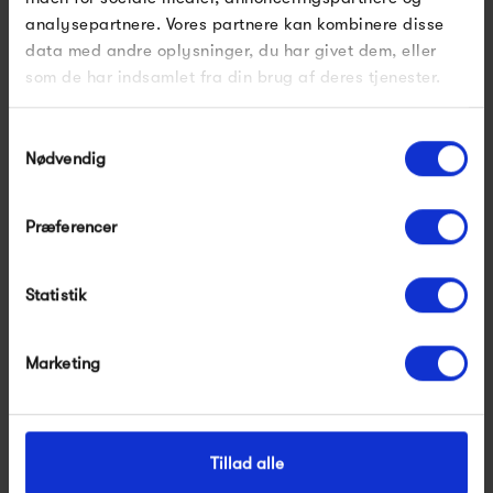
analysepartnere. Vores partnere kan kombinere disse
data med andre oplysninger, du har givet dem, eller
The Dybdahl Co. African
The Dybdahl Co. Crows
som de har indsamlet fra din brug af deres tjenester.
Fauna Right Side
250,00 kr
250,00 kr
Samtykkevalg
Nødvendig
Præferencer
Statistik
Marketing
The Dybdahl Co. Fishes
The Dybdahl Co.
3910
Discomedusae
250,00 kr
250,00 kr
Tillad alle