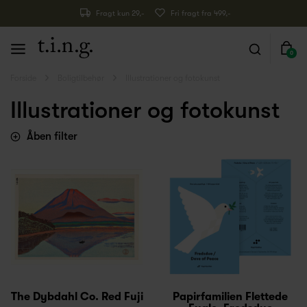
Fragt kun 29,-
Fri fragt fra 499,-
0
Forside
Boligtilbehør
Illustrationer og fotokunst
Illustrationer og fotokunst
Åben filter
The Dybdahl Co. Red Fuji
Papirfamilien Flettede