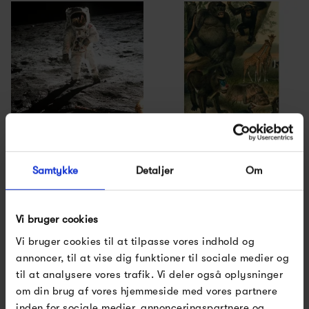
The Dybdahl Co. Apollo
The Dybdahl Co. African
11 no. 1
Fauna Left Side
Samtykke
Detaljer
Om
250,00 kr
250,00 kr
Vi bruger cookies
Vi bruger cookies til at tilpasse vores indhold og
annoncer, til at vise dig funktioner til sociale medier og
til at analysere vores trafik. Vi deler også oplysninger
om din brug af vores hjemmeside med vores partnere
inden for sociale medier, annonceringspartnere og