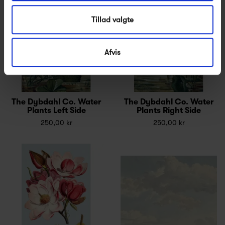
Tillad valgte
Afvis
The Dybdahl Co. Water
The Dybdahl Co. Water
Plants Left Side
Plants Right Side
250,00 kr
250,00 kr