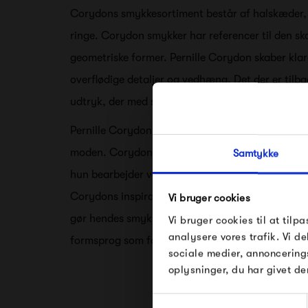
Corydons smykkesortiment består af halskæder,
ringe. Corydon smykker har referencer til den s
geometriske former. Pernille Corydon skaber kl
overflødige detaljer og vedhæng. Det der er tilba
udtryk, der med sin enkle skønhed henvender sig ti
Pernille Corydon henter inspiration fra arkitekt
moden. Corydon får også inspiration fra hverdags
Samtykke
hun bearbejder ved at omsætte indtrykkene til for
Corydons inspiration kan derfor komme fra forskel
Vi bruger cookies
gør hendes smykkekollektioner varierende men s
Vi bruger cookies til at tilpa
analysere vores trafik. Vi 
formsprog som fokus.
sociale medier, annoncering
oplysninger, du har givet de
Samtykkevalg