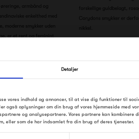
 øreringe, armbånd og
forskellige guldbelagt, rosa
kandinaviske enkelthed med
Corydons smykker er derfor 
are, moderne smykker uden
nikkel.
ge, er et rent og feminint
Pernille Corydons smykkekol
l kvinder i alle aldre.
personlighed, og det er ne
FÅ 10% PÅ DIN NÆSTE O
uren, møbler, naturen og
Pernille Corydon skaber sm
livet og fra rejser, som
Detaljer
Corydons enkle og minimalis
Indtast din e-mail, så sender vi rabatkoden 
mer og skitser. Pernille
mail. Minimumsbeløb er 499 kr. for at indl
anledning.
rabatten.
lige steder, hvilket også
tadigvæk med det enkle
Gælder ikke på produkter fra Fermob, Fil
sse vores indhold og annoncer, til at vise dig funktioner til soci
Pop og i forvejen nedsatte produkter.
deler også oplysninger om din brug af vores hjemmeside med vor
spartnere og analysepartnere. Vores partnere kan kombinere 
m, eller som de har indsamlet fra din brug af deres tjenester.