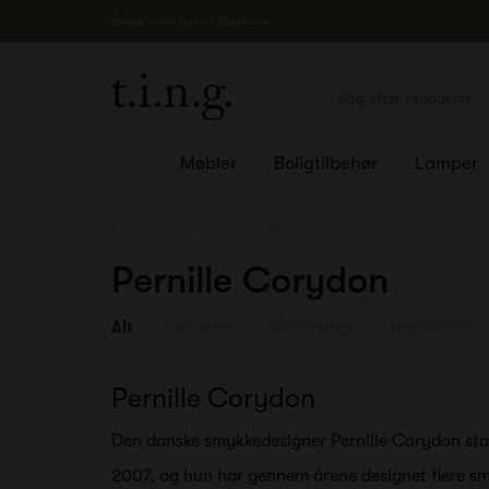
Besøg vores butik i Silkeborg
Møbler
Boligtilbehør
Lamper
Forside
Pernille Corydon
Pernille Corydon
Alt
Armbånd
Fingerringe
Halskæder
Pernille Corydon
Den danske smykkedesigner Pernille Corydon star
2007, og hun har gennem årene designet flere smy