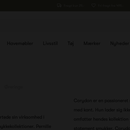
Fragt kun 29,-
Fri fragt fra 499,-
Havemøbler
Livsstil
Tøj
Mærker
Nyheder
Øreringe
Corydon er en passioneret 
med kant. Hun lader sig ikk
tede sin virksomhed i
omfatter hendes kollektion
kkekollektioner. Pernille
statement smykker. Corydon 