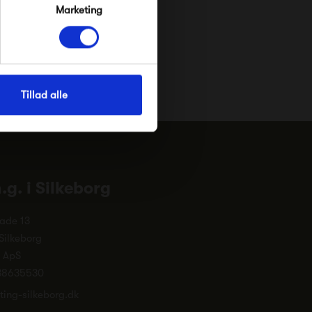
Marketing
Tillad alle
n.g. i Silkeborg
ade 13
Silkeborg
. ApS
38635530
ting-silkeborg.dk