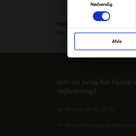
Nødvendig
Pssst.. Følg med på
Facebook
,
Nye designs, inspiration og eksklusive tilb
Afvis
Har du brug for hjælp e
vejledning?
Ring tlf.
86 82 20 99
Skriv til
mail@ting-silkeborg.