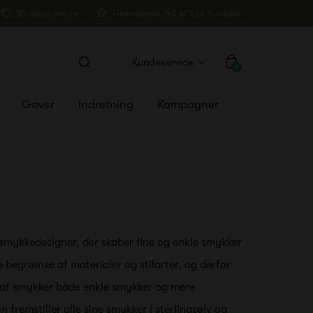
30 dages returret
Fremragende · 4.5 af 5 på Trustpilot
Kundeservice
0
Gaver
Indretning
Kampagner
smykkedesigner, der skaber fine og enkle smykker
e begrænse af materialer og stilarter, og derfor
 af smykker både enkle smykker og mere
fremstiller alle sine smykker i sterlingsølv og