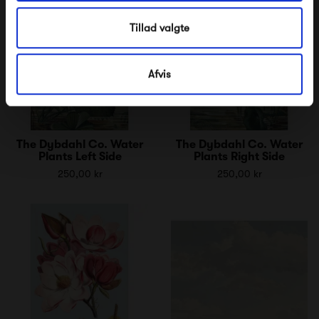
Tillad valgte
Afvis
The Dybdahl Co. Water
The Dybdahl Co. Water
Plants Left Side
Plants Right Side
250,00 kr
250,00 kr