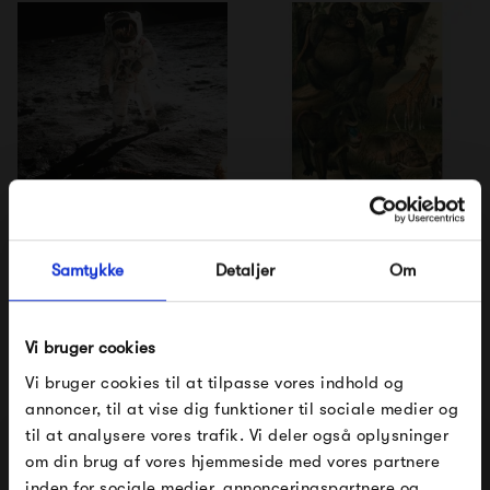
The Dybdahl Co. Apollo
The Dybdahl Co. African
11 no. 1
Fauna Left Side
Samtykke
Detaljer
Om
250,00 kr
250,00 kr
Vi bruger cookies
Vi bruger cookies til at tilpasse vores indhold og
annoncer, til at vise dig funktioner til sociale medier og
til at analysere vores trafik. Vi deler også oplysninger
om din brug af vores hjemmeside med vores partnere
FÅ 10% PÅ DIN NÆSTE ORDRE
inden for sociale medier, annonceringspartnere og