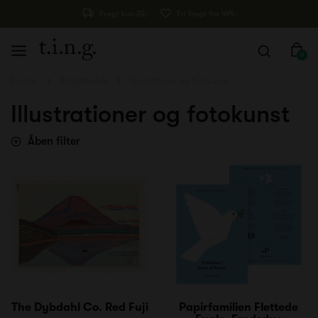
Fragt kun 29,-
Fri fragt fra 499,-
0
Forside
Boligtilbehør
Illustrationer og fotokunst
Illustrationer og fotokunst
Åben filter
The Dybdahl Co. Red Fuji
Papirfamilien Flettede