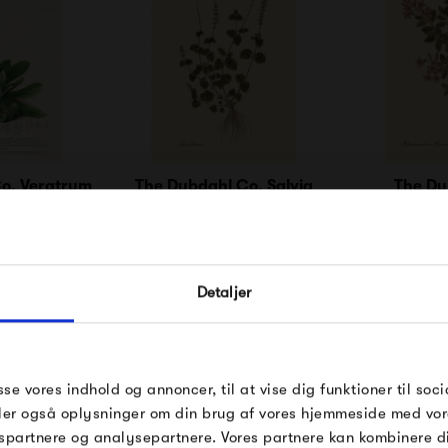
o. Veratrum
The Dybdahl Co. Salvia
The Dy
Bullata
Rhododend
0 kr
250,00 kr
250
FÅ 10% PÅ DIN NÆSTE O
Detaljer
Indtast din e-mail, så sender vi rabatkoden 
mail. Minimumsbeløb er 499 kr. for at indl
rabatten.
Gælder ikke på produkter fra Fermob, Fil
sse vores indhold og annoncer, til at vise dig funktioner til soci
Pop og i forvejen nedsatte produkter.
deler også oplysninger om din brug af vores hjemmeside med vor
spartnere og analysepartnere. Vores partnere kan kombinere 