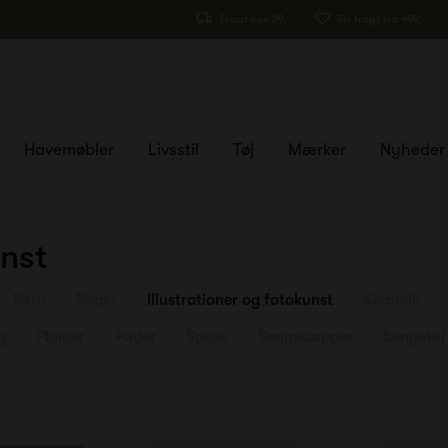
Fragt kun 29,-
Fri fragt fra 499,-
Havemøbler
Livsstil
Tøj
Mærker
Nyheder
unst
Børn
Bøger
Illustrationer og fotokunst
Keramik
g
Plaider
Puder
Spejle
Sengetæpper
Sengetøj