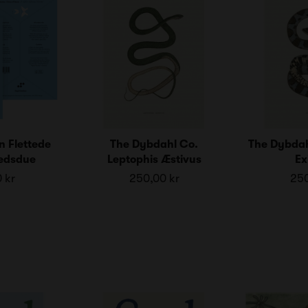
n Flettede
The Dybdahl Co.
The Dybdah
redsdue
Leptophis Æstivus
Ex
 kr
250,00 kr
250