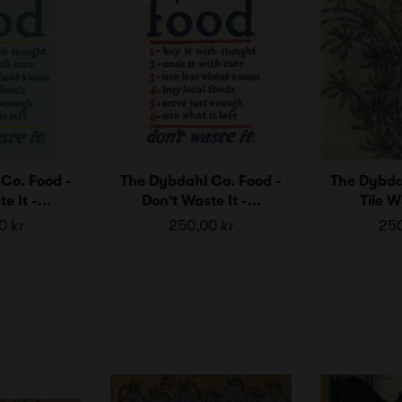
Co. Food -
The Dybdahl Co. Food -
The Dybda
e It -...
Don't Waste It -...
Tile Wi
0 kr
250,00 kr
250