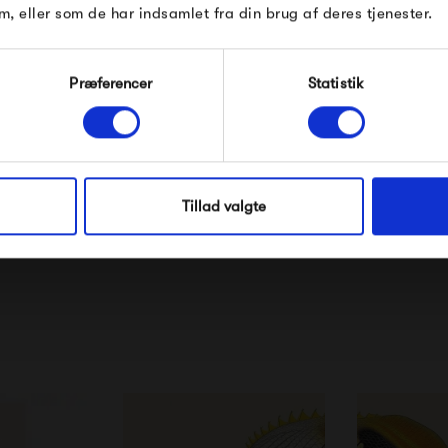
m, eller som de har indsamlet fra din brug af deres tjenester.
Modtag velkomstrabat
Præferencer
Statistik
*Ved at tilmelde dig accepterer du at modtage e-
mailmarkedsføring
Co. Fishes
The Dybdahl Co. Wave
The Dy
Nej tak, jeg ønsker ikke rabat.
4
American 
Tillad valgte
0 kr
250,00 kr
250