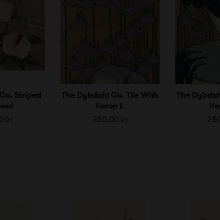
Co. Striped
The Dybdahl Co. Tile With
The Dybdahl
eed
Heron I.
Her
0 kr
250,00 kr
250