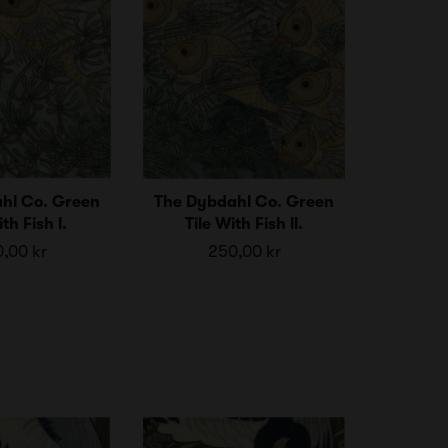
hl Co. Green
The Dybdahl Co. Green
th Fish l.
Tile With Fish ll.
,00 kr
250,00 kr