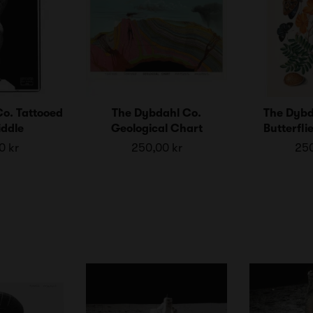
o. Tattooed
The Dybdahl Co.
The Dybd
ddle
Geological Chart
Butterfli
0 kr
250,00 kr
250