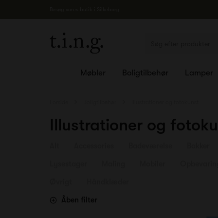
Besøg vores butik i Silkeborg
Møbler
Boligtilbehør
Lamper
Forside
Boligtilbehør
Illustrationer og fotokunst
Illustrationer og fotok
Alt
Accessories
Badeværelse
Bakker
Lysestager
Maling
Mobiler
Opbevarin
Øvrigt
Håndklæder
Åben filter