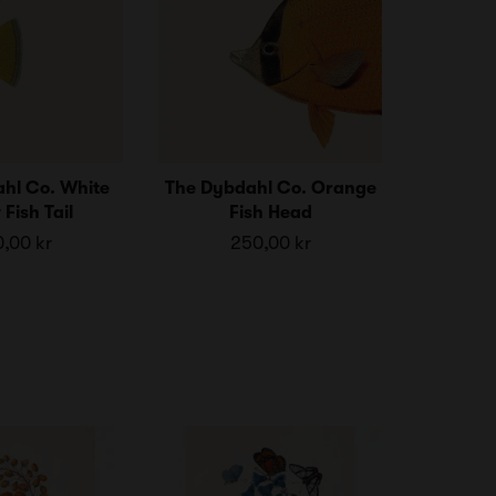
hl Co. White
The Dybdahl Co. Orange
 Fish Tail
Fish Head
,00 kr
250,00 kr