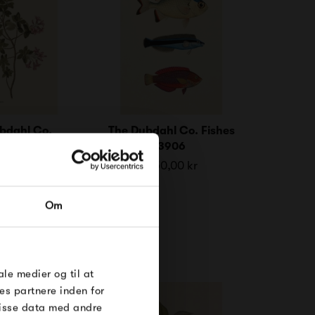
bdahl Co.
The Dybdahl Co. Fishes
ron Hirsutum
3906
,00 kr
250,00 kr
RDRE
Om
til dig på
øse
e Under
ale medier og til at
es partnere inden for
disse data med andre