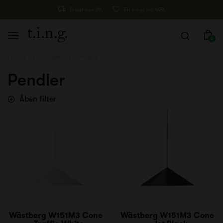
Fragt kun 29,-
Fri fragt fra 499,-
0
Forside
Lamper
Pendler
Pendler
Åben filter
Wästberg W151M3 Cone
Wästberg W151M3 Cone