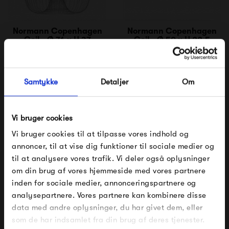
Normann Copenhagen
Normann Copenhagen
Coil - Ø 76 x H 37
Coil - Ø 50 x H 22,5
4 499,00 kr
3 499,00 kr
Samtykke
Detaljer
Om
Vi bruger cookies
Vi bruger cookies til at tilpasse vores indhold og
annoncer, til at vise dig funktioner til sociale medier og
til at analysere vores trafik. Vi deler også oplysninger
om din brug af vores hjemmeside med vores partnere
FÅ 10% PÅ DIN NÆSTE ORDRE
HAY Bonbon 310
Verpan VP Globe Pendel
inden for sociale medier, annonceringspartnere og
Lampeskærm
Børstet Alu
analysepartnere. Vores partnere kan kombinere disse
Indtast din e-mail, så sender vi rabatkoden til dig på
4 449,00 kr
12 995,00 kr
data med andre oplysninger, du har givet dem, eller
mail. Minimumsbeløb er 499 kr. for at indløse
rabatten.
som de har indsamlet fra din brug af deres tjenester.