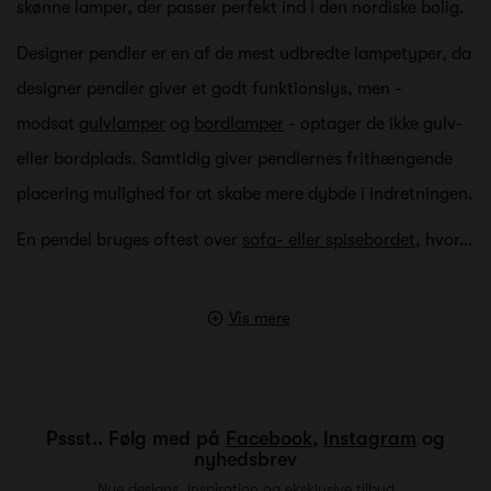
skønne lamper, der passer perfekt ind i den nordiske bolig.
Designer pendler er en af de mest udbredte lampetyper, da
designer pendler giver et godt funktionslys, men -
modsat
gulvlamper
og
bordlamper
- optager de ikke gulv-
eller bordplads. Samtidig giver pendlernes frithængende
placering mulighed for at skabe mere dybde i indretningen.
En pendel bruges oftest over
sofa- eller spisebordet
, hvor…
Vis mere
Pssst.. Følg med på
Facebook
,
Instagram
og
nyhedsbrev
Nye designs, inspiration og eksklusive tilbud