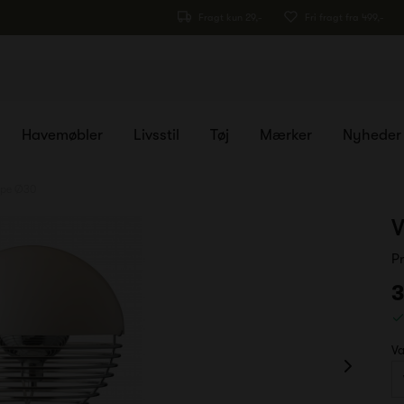
Fragt kun 29,-
Fri fragt fra 499,-
Havemøbler
Livsstil
Tøj
Mærker
Nyheder
mpe Ø30
V
P
3
Va