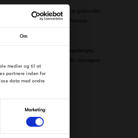
man et møbelprogram, som nu i dag er grobunden
de udvalg der tilbydes af Verner Pantons
RDRE
Om
til dig på
øse
r af tidløse møbler samt belysningsdesigns,
elser og viser nye måder at arbejde, interagere
e Under
ale medier og til at
es partnere inden for
disse data med andre
Marketing