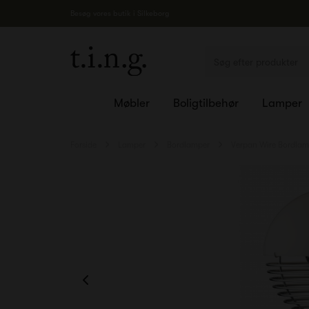
Besøg vores butik i Silkeborg
Møbler
Boligtilbehør
Lamper
Forside
Lamper
Bordlamper
Verpan Wire Bordla