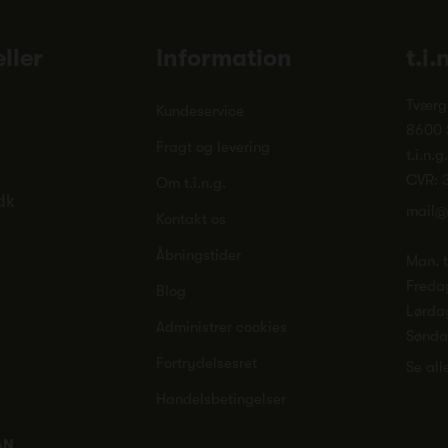
ller
Information
t.i.
Tværg
Kundeservice
8600 
Fragt og levering
t.i.n.g
CVR: 
Om t.i.n.g.
dk
mail@
Kontakt os
Åbningstider
Man. ti
Freda
Blog
Lørda
Administrer cookies
Sønd
Fortrydelsesret
Se all
Handelsbetingelser