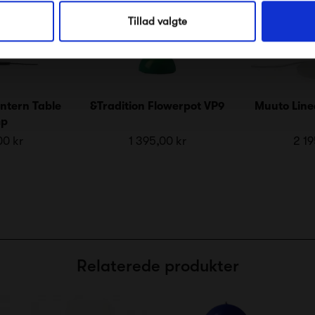
Nej tak, jeg ønsker ikke rabat.
Tillad valgte
ntern Table
&Tradition Flowerpot VP9
Muuto Line
mp
00 kr
1 395,00 kr
2 19
Relaterede produkter