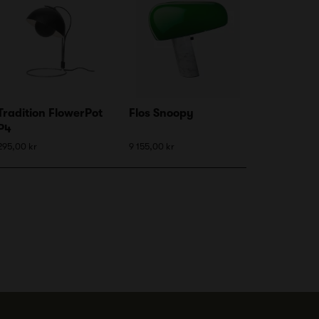
Tradition FlowerPot
Flos Snoopy
P4
295,00 kr
9 155,00 kr