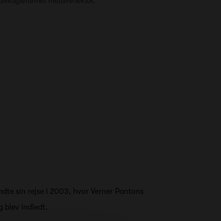
alvkugleformet metalreflektor,
.
dte sin rejse i 2003, hvor Verner Pantons
 blev indledt.