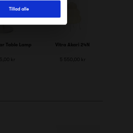
Tillad alle
ar Table Lamp
Vitra Akari 24N
5,00 kr
5 550,00 kr