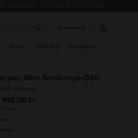
30 dages returret
Fremragende · 4.5 af 5 på Trustpilot
Kundeservice
0
Gaver
Indretning
Kampagner
erpan Wire Bordlampe Ø30
rodukt fra
Verpan
 995,00 kr
Fri fragt
riant