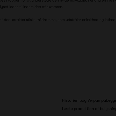
s i toppen for at understøtte den hvide halvkugle. I endnu en lille h
lyset ledes til indersiden af skærmen.
 den karakteristiske trådramme, som udstråler enkelthed og lethed
Historien bag Verpan påbegyn
første produktion af belysning