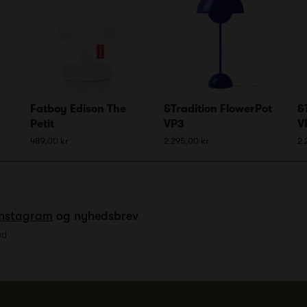
Fatboy Edison The
&Tradition FlowerPot
&
Petit
VP3
V
489,00 kr
2 295,00 kr
2 
Instagram
og nyhedsbrev
ud