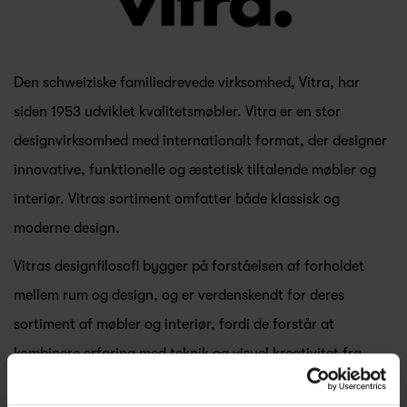
Den schweiziske familiedrevede virksomhed, Vitra, har
siden 1953 udviklet kvalitetsmøbler. Vitra er en stor
designvirksomhed med internationalt format, der designer
innovative, funktionelle og æstetisk tiltalende møbler og
interiør. Vitras sortiment omfatter både klassisk og
moderne design.
Vitras designfilosofi bygger på forståelsen af forholdet
mellem rum og design, og er verdenskendt for deres
sortiment af møbler og interiør, fordi de forstår at
kombinere erfaring med teknik og visuel kreativitet fra
samarbejdet med arkitekter og designere. Sammenkogt er