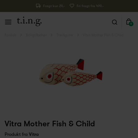
Fragt kun 29,-
Fri fragt fra 499,-
0
Forside
Boligtilbehør
Træfigurer
Vitra Mother Fish & Child
Vitra Mother Fish & Child
Produkt fra
Vitra