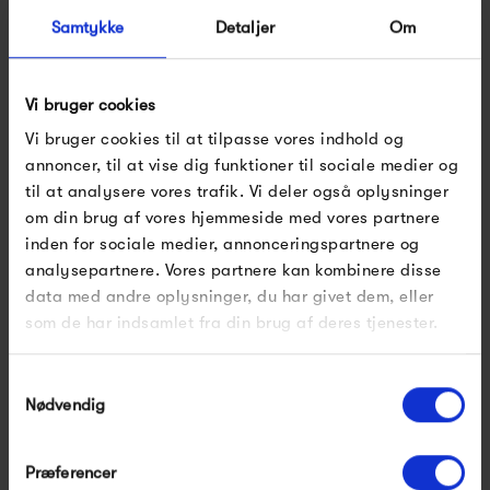
Vitra: solide produkter i materialer af høj kvalitet, lang
Samtykke
Detaljer
Om
holdbarhed og levetid.
Se alle varer fra Vitra
Vi bruger cookies
Vi bruger cookies til at tilpasse vores indhold og
annoncer, til at vise dig funktioner til sociale medier og
til at analysere vores trafik. Vi deler også oplysninger
Produkter fra samme kategori
om din brug af vores hjemmeside med vores partnere
inden for sociale medier, annonceringspartnere og
analysepartnere. Vores partnere kan kombinere disse
data med andre oplysninger, du har givet dem, eller
som de har indsamlet fra din brug af deres tjenester.
Samtykkevalg
Nødvendig
Præferencer
Moebe Polygrif
Vitra House Bird