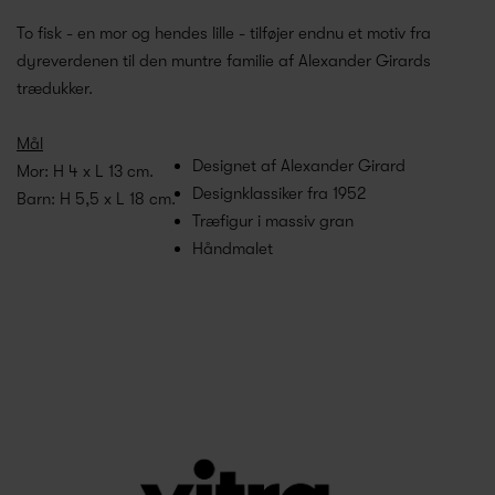
To fisk - en mor og hendes lille - tilføjer endnu et motiv fra
dyreverdenen til den muntre familie af Alexander Girards
trædukker.
Mål
Designet af Alexander Girard
Mor: H 4 x L 13 cm.
Designklassiker fra 1952
Barn: H 5,5 x L 18 cm.
Træfigur i massiv gran
Håndmalet