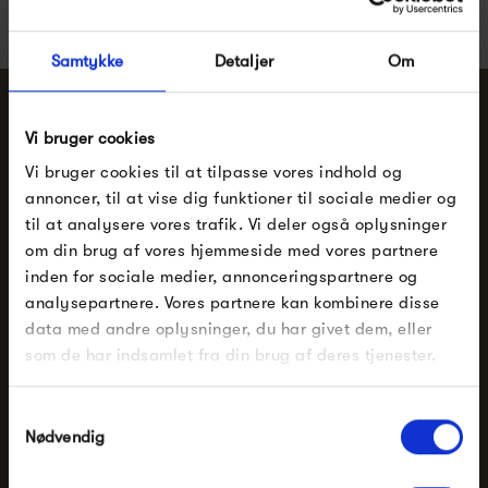
Samtykke
Detaljer
Om
Har du brug for hjælp eller vejledning?
Vi bruger cookies
Vi bruger cookies til at tilpasse vores indhold og
Ring tlf.
86 82 20 99
annoncer, til at vise dig funktioner til sociale medier og
til at analysere vores trafik. Vi deler også oplysninger
Skriv til
mail@ting-silkeborg.dk
om din brug af vores hjemmeside med vores partnere
inden for sociale medier, annonceringspartnere og
Besøg vores butik
analysepartnere. Vores partnere kan kombinere disse
data med andre oplysninger, du har givet dem, eller
som de har indsamlet fra din brug af deres tjenester.
Information
Samtykkevalg
t.i.n.g. i Silkeborg
Nødvendig