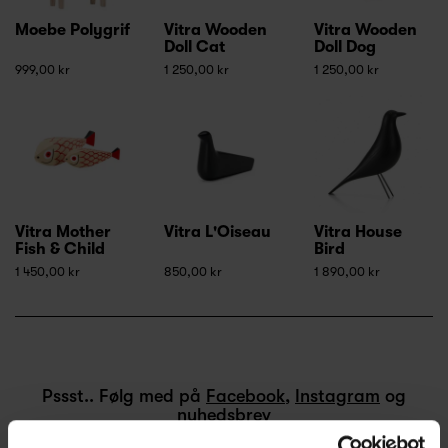
Moebe Polygrif
Vitra Wooden
Vitra Wooden
Doll Cat
Doll Dog
999,00 kr
1 250,00 kr
1 250,00 kr
Vitra Mother
Vitra L'Oiseau
Vitra House
Fish & Child
Bird
1 450,00 kr
850,00 kr
1 890,00 kr
Pssst.. Følg med på
Facebook
,
Instagram
og
nyhedsbrev
Nye designs, inspiration og eksklusive tilbud