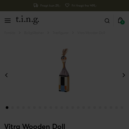
Fragt kun 29,-
Fri fragt fra 499,-
0
Forside
Boligtilbehør
Træfigurer
Vitra Wooden Doll
Vitra Wooden Doll