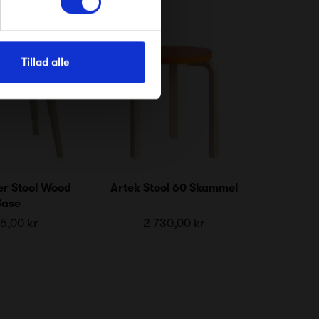
Tillad alle
er Stool Wood
Artek Stool 60 Skammel
Base
5,00 kr
2 730,00 kr