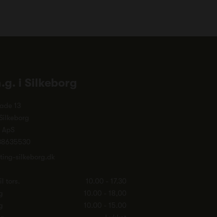
n.g. i Silkeborg
ade 13
Silkeborg
. ApS
38635530
ting-silkeborg.dk
l tors.
10.00 - 17.30
g
10.00 - 18,00
g
10.00 - 15.00