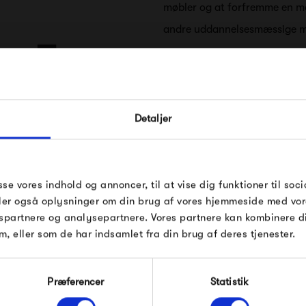
møbler og at forfremme en mod
andre uddannelsesmæssige mi
For at leve op til den radika
i dag fortsat en innovativ spi
FÅ 10% PÅ DIN NÆSTE O
nye produkter i skæringspunk
Detaljer
Indtast din e-mail, så sender vi rabatkoden 
mail. Minimumsbeløb er 499 kr. for at indl
Artek kollektionen består af m
rabatten.
håndværkere og ledende intern
Gælder ikke på produkter fra Fermob, Fil
sse vores indhold og annoncer, til at vise dig funktioner til soci
Artek
funktionalitet og poetisk enk
Pop og i forvejen nedsatte produkter.
deler også oplysninger om din brug af vores hjemmeside med vor
spartnere og analysepartnere. Vores partnere kan kombinere 
m, eller som de har indsamlet fra din brug af deres tjenester.
Modtag velkomstrabat
Præferencer
Statistik