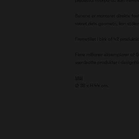
piedestal hvorpå du kan fremvi
Benene er monteret direkte fa
været dets geometri, kan stolen
Fremstillet i birk af 42 produkti
Flere millioner eksemplarer af S
værdsatte produkter i designhis
Mål
Ø 38 x H 44 cm.