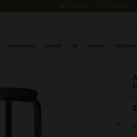
Fragt kun 29,-
Fri fragt fra 499,-
Havemøbler
Livsstil
Tøj
Mærker
Nyheder
 Helfarvet
A
H
P
2
Væ