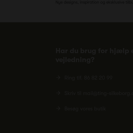
Nye designs, inspiration og eksklusive tilb
Har du brug for hjælp e
vejledning?
Ring tlf.
86 82 20 99
Skriv til
mail@ting-silkeborg.
Besøg vores butik