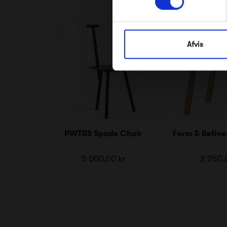
Afvis
PWTBS Spade Chair
Form & Refine
5 000,00 kr
2 250,