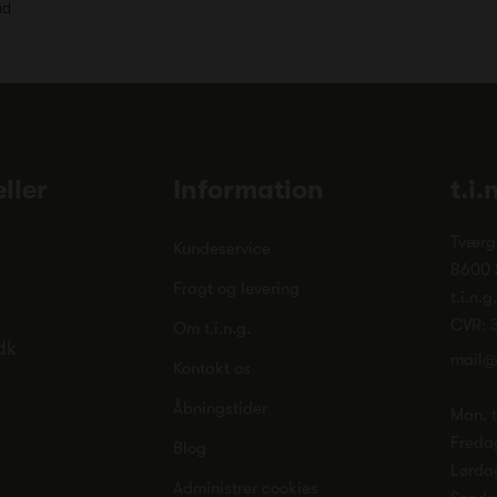
ud
ller
Information
t.i.
Tværg
Kundeservice
8600 
Fragt og levering
t.i.n.g
CVR: 
Om t.i.n.g.
dk
mail@
Kontakt os
Åbningstider
Man. ti
Freda
Blog
Lørda
Administrer cookies