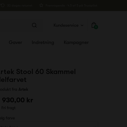
30 dages returret
Fremragende · 4.5 af 5 på Trustpilot
Kundeservice
0
Gaver
Indretning
Kampagner
rtek Stool 60 Skammel
elfarvet
rodukt fra
Artek
 930,00 kr
Fri fragt
lg farve