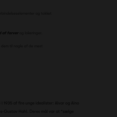
rbindelseselementer og takket
 af farver
og lakeringer.
r dem til nogle af de mest
 i 1935 af fire unge idealister: Alvar og Aino
ils-Gustav Hahl. Deres mål var at "sælge