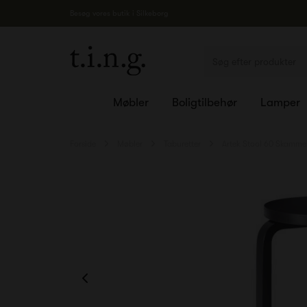
Besøg vores butik i Silkeborg
Møbler
Boligtilbehør
Lamper
Forside
Møbler
Taburetter
Artek Stool 60 Skammel