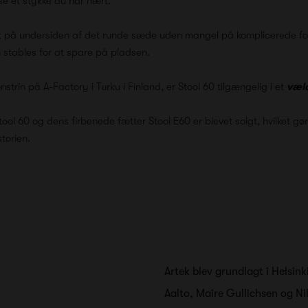
se et stykke du har nært.
st på undersiden af det runde sæde uden mangel på komplicerede fo
 stables for at spare på pladsen.
onstrin på A-Factory i Turku i Finland, er Stool 60 tilgængelig i et
væld
tool 60 og dens firbenede fætter Stool E60 er blevet solgt, hvilket gø
torien.
Artek blev grundlagt i Helsinki
Aalto, Maire Gullichsen og N