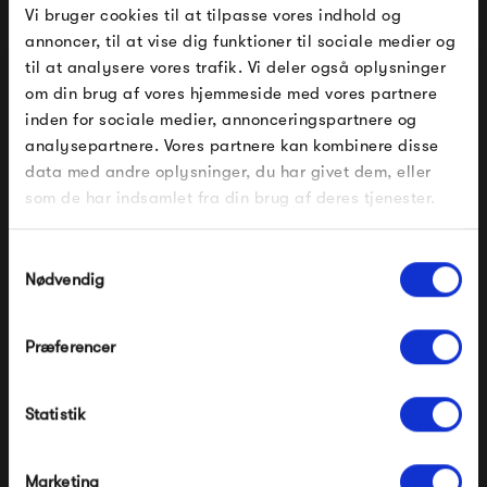
Vi bruger cookies til at tilpasse vores indhold og
annoncer, til at vise dig funktioner til sociale medier og
til at analysere vores trafik. Vi deler også oplysninger
om din brug af vores hjemmeside med vores partnere
FÅ 10% PÅ DIN NÆSTE ORDRE
inden for sociale medier, annonceringspartnere og
Fatboy Edison the Giant
analysepartnere. Vores partnere kan kombinere disse
Indtast din e-mail, så sender vi rabatkoden til dig på
data med andre oplysninger, du har givet dem, eller
mail. Minimumsbeløb er 499 kr. for at indløse
4 469,00 kr
rabatten.
som de har indsamlet fra din brug af deres tjenester.
Gælder ikke på produkter fra Fermob, File Under
Pop og i forvejen nedsatte produkter.
Samtykkevalg
Nødvendig
Fatboy Edison - Lys både udendørs
og indendørs
Præferencer
Modtag velkomstrabat
Edison-familien består af elegante, stilrene LED-lamper i
Statistik
forskellige størrelser, der kan bruges både udendørs og
*Ved at tilmelde dig accepterer du at modtage e-
mailmarkedsføring
indendørs. De alsidige familiemedlemmer kan bruges som
Nej tak, jeg ønsker ikke rabat.
Marketing
både bordlamper og gulvlamper, og med mulighed for at