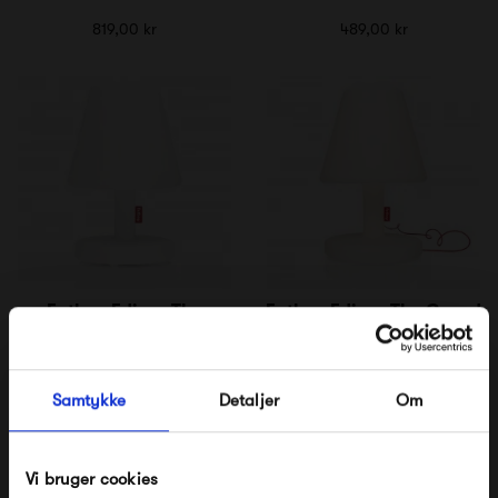
819,00 kr
489,00 kr
Fatboy Edison The
Fatboy Edison The Grand
Medium
2 089,00 kr
4 469,00 kr
Samtykke
Detaljer
Om
Vi bruger cookies