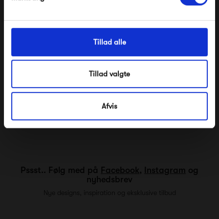
justere lysstyrken er anvendelsesmulighederne nærmest
uendelige.
Tillad alle
Hvis du har et
praktisk og komfortabelt Paletti
loungesæt
på terrassen, vil du garanteret gerne forlænge
Tillad valgte
en varm sommeraften efter mørkets frembrud - her er de
smarte, enkle Edison-lamper perfekte. Alle de flotte…
Afvis
Vis mere
Pssst.. Følg med på
Facebook
,
Instagram
og
nyhedsbrev
Nye designs, inspiration og eksklusive tilbud