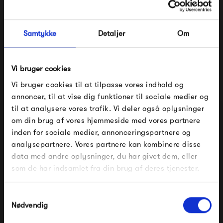
Samtykke
Detaljer
Om
Fatboy Headdemock
Fatboy Headdemock
Vi bruger cookies
Deluxe
Cover
3 569,00 kr
969,00 kr
Vi bruger cookies til at tilpasse vores indhold og
annoncer, til at vise dig funktioner til sociale medier og
til at analysere vores trafik. Vi deler også oplysninger
om din brug af vores hjemmeside med vores partnere
FÅ 10% PÅ DIN NÆSTE ORDRE
inden for sociale medier, annonceringspartnere og
analysepartnere. Vores partnere kan kombinere disse
Indtast din e-mail, så sender vi rabatkoden til dig på
data med andre oplysninger, du har givet dem, eller
mail. Minimumsbeløb er 499 kr. for at indløse
rabatten.
som de har indsamlet fra din brug af deres tjenester.
Gælder ikke på produkter fra Fermob, File Under
Pop og i forvejen nedsatte produkter.
Samtykkevalg
Nødvendig
Fatboy Headdemock