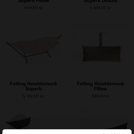
Superb Pillow
Superb Deluxe
449,00 kr
4 619,00 kr
Fatboy Headdemock
Fatboy Headdemock
Superb
Pillow
4 169,00 kr
339,00 kr