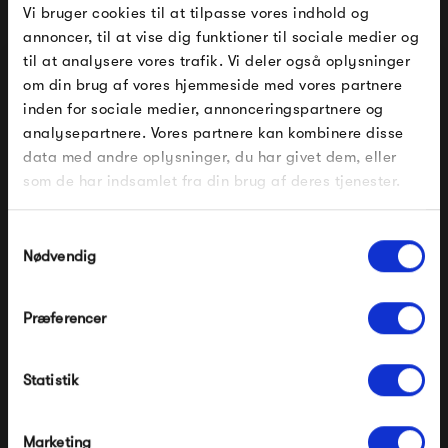
Vi bruger cookies til at tilpasse vores indhold og
Fermob handler om kreativitet, design, teknik, håndværk
annoncer, til at vise dig funktioner til sociale medier og
og ikke mindst farver. Deres katalog kommer i en
til at analysere vores trafik. Vi deler også oplysninger
om din brug af vores hjemmeside med vores partnere
farvepalet på mere end 20 farver, i alt fra neutrale til
FÅ 10% PÅ DIN NÆSTE ORDRE
inden for sociale medier, annonceringspartnere og
farvestrålende farver med masser af liv. Designet i de
analysepartnere. Vores partnere kan kombinere disse
Indtast din e-mail, så sender vi rabatkoden til dig på
mange møbelserier er originalt og spænder mindst ligeså
data med andre oplysninger, du har givet dem, eller
mail. Minimumsbeløb er 499 kr. for at indløse
rabatten.
som de har indsamlet fra din brug af deres tjenester.
bredt som farveudvalget - der er bestemt noget til enhver
Gælder ikke på produkter fra Fermob, File Under
smag.
Pop og i forvejen nedsatte produkter.
Samtykkevalg
Nødvendig
Se alle varer fra Fermob
Præferencer
Modtag velkomstrabat
Produkter fra samme kategori
Statistik
*Ved at tilmelde dig accepterer du at modtage e-
mailmarkedsføring
Nej tak, jeg ønsker ikke rabat.
Marketing