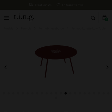
Fragt kun 29,-
Fri fragt fra 499,-
0
Forside
Fermob
Fermob haveborde
Fermob Lorette Low Table