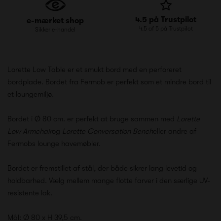
4.5 på Trustpilot
e-mærket shop
4.5 af 5 på Trustpilot
Sikker e-handel
Lorette Low Table er et smukt bord med en perforeret
bordplade. Bordet fra Fermob er perfekt som et mindre bord til
et loungemiljø.
Bordet i Ø 80 cm. er perfekt at bruge sammen med
Lorette
Low Armchair
og
Lorette Conversation Bench
eller andre af
Fermobs lounge havemøbler.
Bordet er fremstillet af stål, der både sikrer lang levetid og
holdbarhed. Vælg mellem mange flotte farver i den særlige UV-
resistente lak.
Mål: Ø 80 x H 39,5 cm.