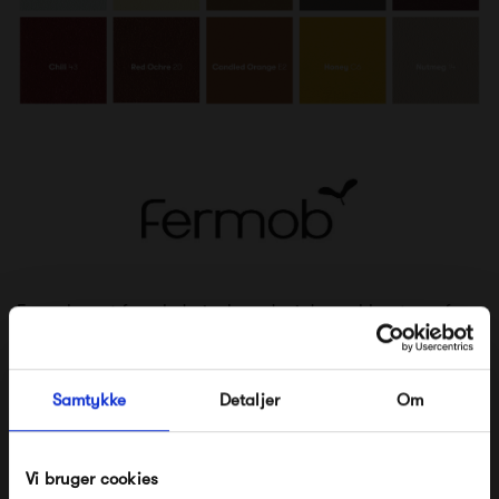
Fermob er et fransk designhus, der i dag er blevet en af
verdens største producenter af havemøbler i godt design
og rigtig høj kvalitet. Produktionen foregår stadig i
Samtykke
Detaljer
Om
Frankrig i byen Thoissey, der ligger tæt på Lyon, hvor det
hele startede som et lille jernværk.
Vi bruger cookies