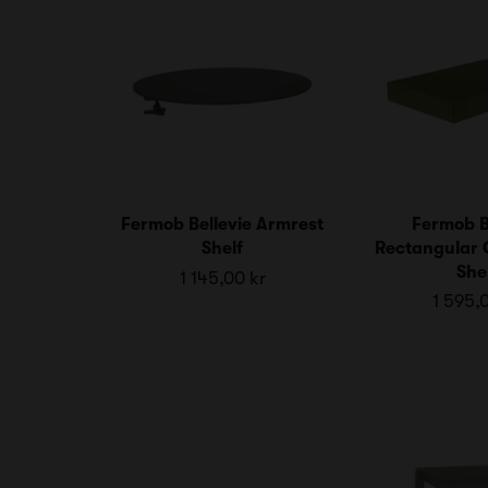
Fermob Bellevie Armrest
Fermob B
Shelf
Rectangular 
She
1 145,00 kr
1 595,