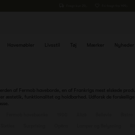
Fragt kun 29,-
Fri fragt fra 499,-
Havemøbler
Livsstil
Tøj
Mærker
Nyheder
ke verden af Fermob haveborde, en af Frankrigs mest elskede prod
 æstetik, funktionalitet og holdbarhed. Udforsk de forskellige 
asse.
Fermob havebænke
1900
Alizé
Bellevie
Bistro
Sixties
Surprising
Opéra
Lamper og Belysning
Ri