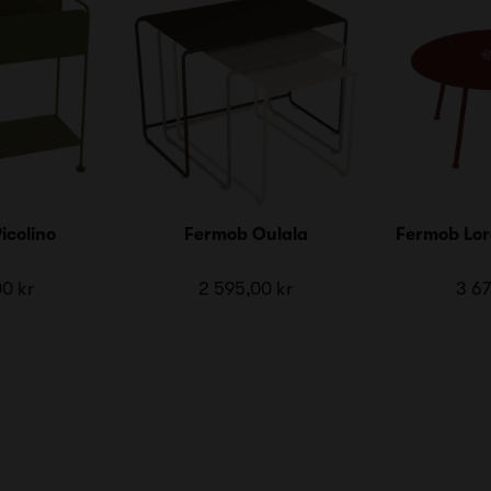
icolino
Fermob Oulala
Fermob Lor
00 kr
2 595,00 kr
3 67