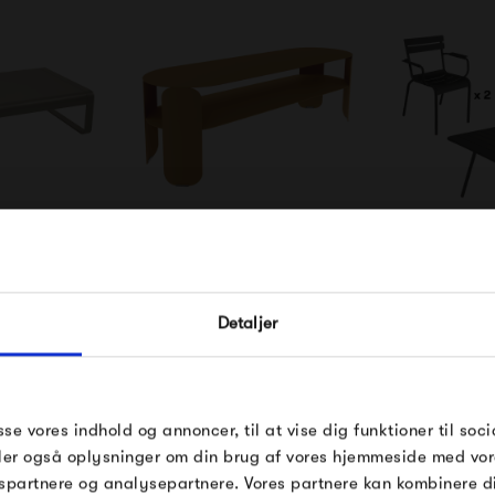
ie Large Low
Fermob Bebop Low
Fermob 
8 x 80
Console Table
Havesæt 
FÅ 10% PÅ DIN NÆSTE O
00 kr
6 880,00 kr
20 3
Detaljer
Indtast din e-mail, så sender vi rabatkoden 
mail. Minimumsbeløb er 499 kr. for at indl
rabatten.
Gælder ikke på produkter fra Fermob, Fil
sse vores indhold og annoncer, til at vise dig funktioner til soci
Pop og i forvejen nedsatte produkter.
deler også oplysninger om din brug af vores hjemmeside med vor
spartnere og analysepartnere. Vores partnere kan kombinere 