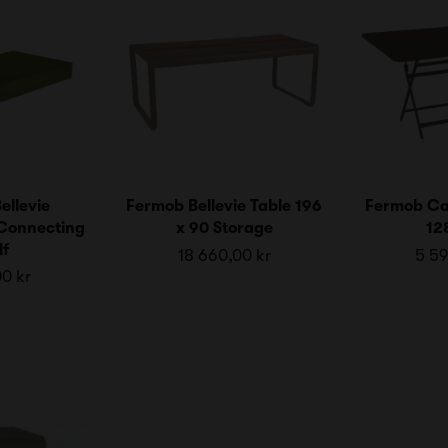
ellevie
Fermob Bellevie Table 196
Fermob Ca
Connecting
x 90 Storage
12
lf
18 660,00 kr
5 59
00 kr