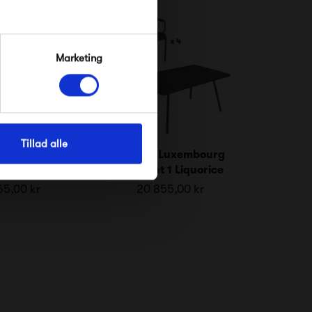
Marketing
Tillad alle
Luxembourg
Fermob Luxembourg
 2 Rosemary
Havesæt 1 Liquorice
65,00 kr
20 855,00 kr