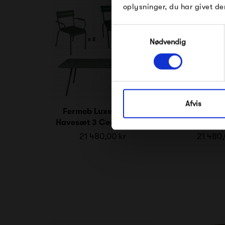
oplysninger, du har givet de
Samtykkevalg
Nødvendig
Afvis
Fermob Luxembourg
Fermob Lu
Havesæt 3 Cedar Green
Havesæt 3 
21 480,00 kr
21 480,