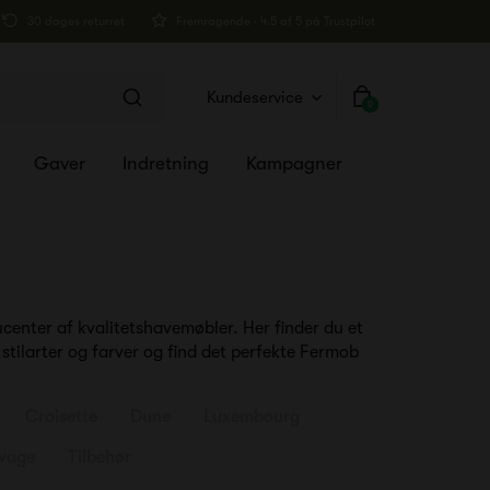
30 dages returret
Fremragende · 4.5 af 5 på Trustpilot
Kundeservice
0
Gaver
Indretning
Kampagner
ucenter af kvalitetshavemøbler. Her finder du et
stilarter og farver og find det perfekte Fermob
Croisette
Dune
Luxembourg
vage
Tilbehør