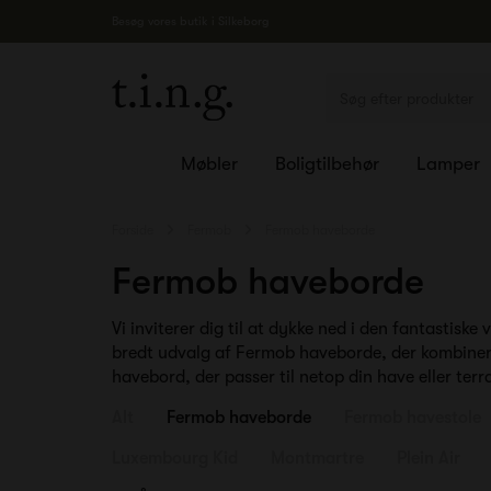
Besøg vores butik i Silkeborg
Møbler
Boligtilbehør
Lamper
Forside
Fermob
Fermob haveborde
Fermob haveborde
Vi inviterer dig til at dykke ned i den fantastis
bredt udvalg af Fermob haveborde, der kombinerer
havebord, der passer til netop din have eller terr
Alt
Fermob haveborde
Fermob havestole
Luxembourg Kid
Montmartre
Plein Air