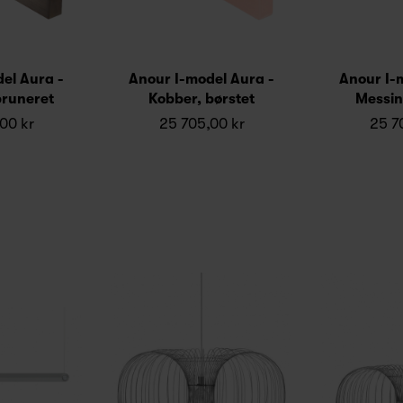
el Aura -
Anour I-model Aura -
Anour I-
bruneret
Kobber, børstet
Messin
00 kr
25 705,00 kr
25 7