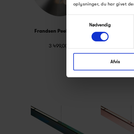
oplysninger, du har givet de
Samtykkevalg
Nødvendig
Frandsen Peel Pendant
Frandsen So
3 499,00 kr
8 499,
Afvis