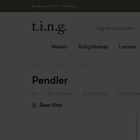
Besøg vores butik i Silkeborg
Møbler
Boligtilbehør
Lamper
Forside
Lamper
Pendler
Pendler
Alt
Bordlamper
Gulvlamper
Loftlampe
Åben filter