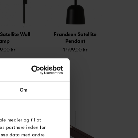
atellite Wall
Frandsen Satellite
amp
Pendant
9,00 kr
1 499,00 kr
Om
ale medier og til at
es partnere inden for
disse data med andre