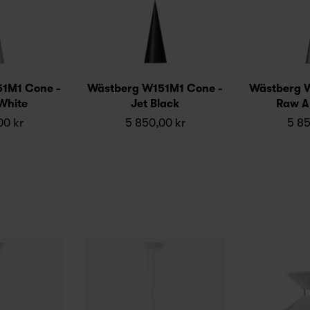
1M1 Cone -
Wästberg W151M1 Cone -
Wästberg 
 White
Jet Black
Raw A
00 kr
5 850,00 kr
5 85