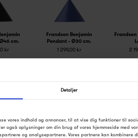
Benjamin
Frandsen Benjamin
Frandsen S
 Ø46 cm.
Pendant - Ø30 cm.
L
00 kr
1 299,00 kr
2 19
Detaljer
sse vores indhold og annoncer, til at vise dig funktioner til soci
deler også oplysninger om din brug af vores hjemmeside med vor
spartnere og analysepartnere. Vores partnere kan kombinere 