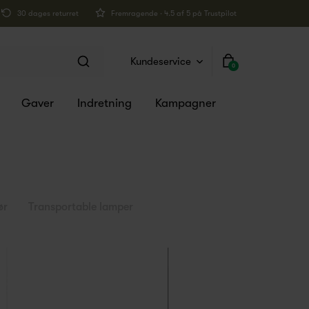
30 dages returret
Fremragende · 4.5 af 5 på Trustpilot
Kundeservice
0
Gaver
Indretning
Kampagner
ør
Transportable lamper