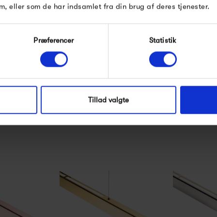
m, eller som de har indsamlet fra din brug af deres tjenester.
Præferencer
Statistik
ra Pendant
Frandsen FM 1954
Frands
Pendant - Eg
Pendan
00 kr
2 499,00 kr
2 49
Tillad valgte