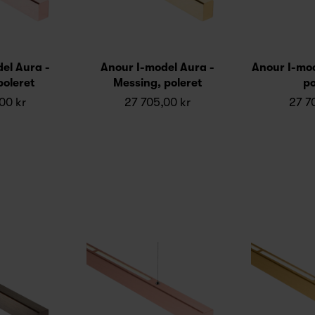
el Aura -
Anour I-model Aura -
Anour I-mod
poleret
Messing, poleret
po
00 kr
27 705,00 kr
27 7