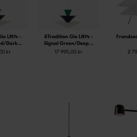
Gio LN14 -
&Tradition Gio LN14 -
Frandsen
ed/Dark...
Signal Green/Deep...
00 kr
17 995,00 kr
2 79