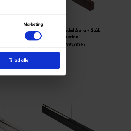
Marketing
en FM 1954
Anour I-model Aura - Stål,
t - Valnød
rusten
9,00 kr
28 705,00 kr
Tillad alle