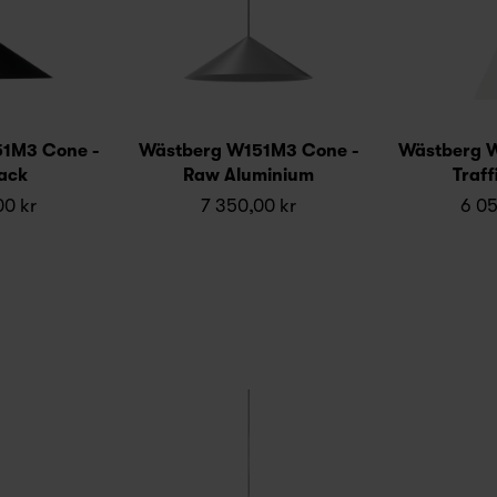
1M3 Cone -
Wästberg W151M3 Cone -
Wästberg 
lack
Raw Aluminium
Traff
00 kr
7 350,00 kr
6 05