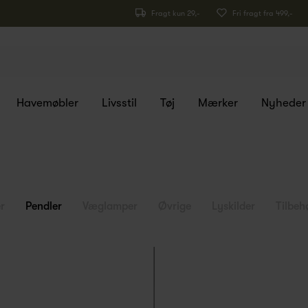
Fragt kun 29,-
Fri fragt fra 499,-
Havemøbler
Livsstil
Tøj
Mærker
Nyheder
r
Pendler
Væglamper
Øvrige
Lyskilder
Tilbeh