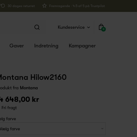
30 dages returret
Fremragende · 4.5 af 5 på Trustpilot
Kundeservice
0
Gaver
Indretning
Kampagner
ontana Hilow2160
rodukt fra
Montana
4 648,00 kr
Fri fragt
lg farve