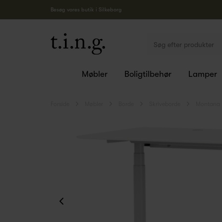
Besøg vores butik i Silkeborg
Møbler
Boligtilbehør
Lamper
Forside
Møbler
Borde
Skriveborde
Montana 