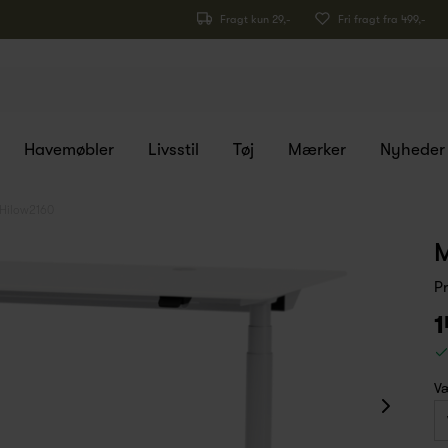
Fragt kun 29,-
Fri fragt fra 499,-
Havemøbler
Livsstil
Tøj
Mærker
Nyheder
Hilow2160
M
P
1
Væ