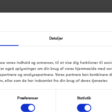
Det danske møbelbrand, Montan
etableret af Peter J. Lassen
Detaljer
System. På tværs af generatio
farverigt opbevaring til famil
Joakim Lassen, som er femte 
fabrikanten, Fritz Hansen.
sse vores indhold og annoncer, til at vise dig funktioner til soci
deler også oplysninger om din brug af vores hjemmeside med vor
spartnere og analysepartnere. Vores partnere kan kombinere 
m, eller som de har indsamlet fra din brug af deres tjenester.
ontana
Præferencer
Statistik
Produkter fra samme kategori