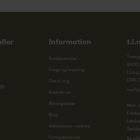
ller
Information
t.i.
Tværg
Kundeservice
8600 
Fragt og levering
t.i.n.g
CVR: 
Om t.i.n.g.
dk
mail@
Kontakt os
Åbningstider
Man. ti
Freda
Blog
Lørda
Administrer cookies
Sønd
Fortrydelsesret
Se all