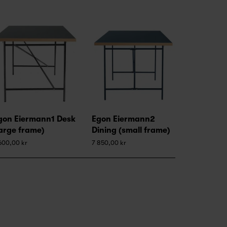
gon Eiermann1 Desk
Egon Eiermann2
large frame)
Dining (small frame)
600,00 kr
7 850,00 kr