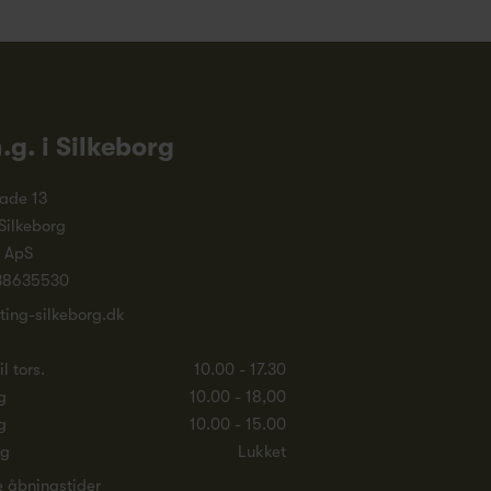
n.g. i Silkeborg
ade 13
Silkeborg
. ApS
38635530
ting-silkeborg.dk
l tors.
10.00 - 17.30
g
10.00 - 18,00
g
10.00 - 15.00
ag
Lukket
e åbningstider