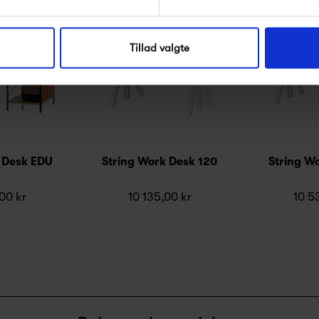
Tillad valgte
 Desk EDU
String Work Desk 120
String W
00 kr
10 135,00 kr
10 5