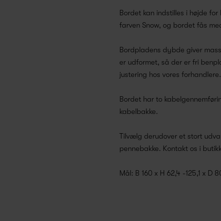
Bordet kan indstilles i højde f
farven Snow, og bordet fås me
Bordpladens dybde giver masser 
er udformet, så der er fri benp
justering hos vores forhandlere
Bordet har to kabelgennemførin
kabelbakke.
Tilvælg derudover et stort udv
pennebakke. Kontakt os i butikk
Mål: B 160 x H 62,4 -125,1 x D 