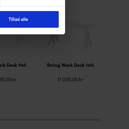
Tillad alle
ork Desk 140
String Work Desk 160
35,00 kr
11 035,00 kr