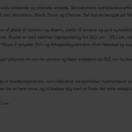
or både siddende og stående arbejde. Skrivebordets bordpladeoverfla
d stel i Aluminium, Black, Snow og Chrome. Det har en længde på 
af plads til tastatur og skærm, støtte til armene og god synsafstan
lads. Bordet er med elektrisk højdejustering fra 62,4 cm - 125,1 cm,
. HiLow 2 opfylder EU’s og Arbejdstilsynets krav til en fleksibel og e
ger placeret 44 cm fra venstre og højre endekant og 13,5 cm fra bag
alg af bordkomponenter, som stikbrønd, lampeholder, fastmonteret pa
en for at høre mere, og vi hjælper dig med at finde det rette arbejd
80 cm