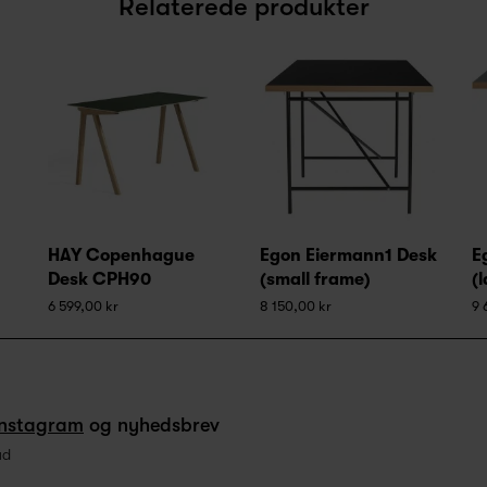
Relaterede produkter
HAY Copenhague
Egon Eiermann1 Desk
E
Desk CPH90
(small frame)
(
6 599,00 kr
8 150,00 kr
9 
Instagram
og nyhedsbrev
ud