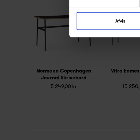
Afvis
Normann Copenhagen
Vitra Eames
Journal Skrivebord
5 249,00 kr
15 250,