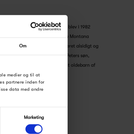
a Furniture, er familieejet og blev i 1982
, som også stod bag det modulære Montana
Om
ner, har Montana Furniture leveret alsidigt og
ier. Virksomheden ledes i dag af Peters søn,
generation i møbelfamilien, samt oldebarn af
ale medier og til at
es partnere inden for
disse data med andre
Marketing