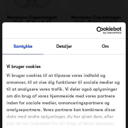
Normann Copenhagen
Normann Copenhagen
Coil - Ø 76 x H 37
Coil - Ø 50 x H 22,5
4 499,00 kr
3 499,00 kr
Samtykke
Detaljer
Om
Vi bruger cookies
Vi bruger cookies til at tilpasse vores indhold og
annoncer, til at vise dig funktioner til sociale medier og
til at analysere vores trafik. Vi deler også oplysninger
om din brug af vores hjemmeside med vores partnere
FÅ 10% PÅ DIN NÆSTE ORDRE
HAY Bonbon 310
Verpan VP Globe Pendel
inden for sociale medier, annonceringspartnere og
Lampeskærm
Børstet Alu
analysepartnere. Vores partnere kan kombinere disse
Indtast din e-mail, så sender vi rabatkoden til dig på
4 449,00 kr
12 995,00 kr
data med andre oplysninger, du har givet dem, eller
mail. Minimumsbeløb er 499 kr. for at indløse
rabatten.
som de har indsamlet fra din brug af deres tjenester.