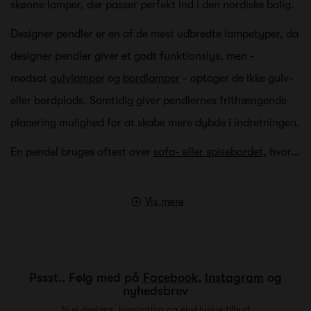
skønne lamper, der passer perfekt ind i den nordiske bolig.
Designer pendler er en af de mest udbredte lampetyper, da
designer pendler giver et godt funktionslys, men -
modsat
gulvlamper
og
bordlamper
- optager de ikke gulv-
eller bordplads. Samtidig giver pendlernes frithængende
placering mulighed for at skabe mere dybde i indretningen.
En pendel bruges oftest over
sofa- eller spisebordet
, hvor…
Vis mere
Pssst.. Følg med på
Facebook
,
Instagram
og
nyhedsbrev
Nye designs, inspiration og eksklusive tilbud