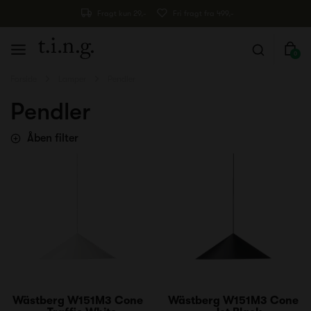
Fragt kun 29,-
Fri fragt fra 499,-
0
Forside
Lamper
Pendler
Pendler
Åben filter
Wästberg W151M3 Cone
Wästberg W151M3 Cone