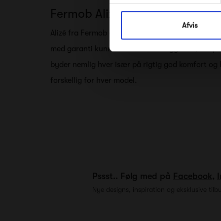
Fermob Alizé
Afvis
Alizé fra Fermob er stort set en hel møbelserie af f
med garanti kunne finde en Alizé liggestol, der pa
byder nemlig hver især på rigtig god komfort og h
forskellig for hver model.
Pssst.. Følg med på
Facebook
,
Nye designs, inspiration og eksklusive tilb