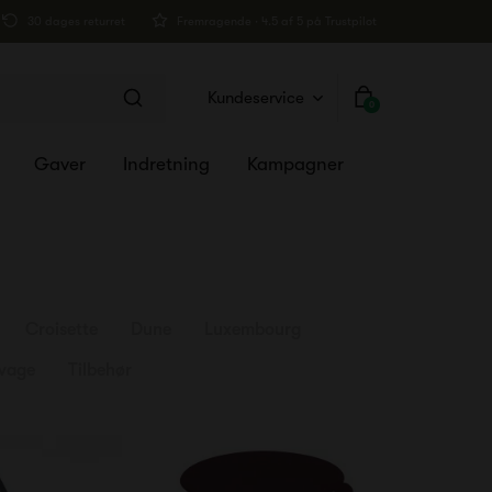
30 dages returret
Fremragende · 4.5 af 5 på Trustpilot
Kundeservice
0
Gaver
Indretning
Kampagner
Croisette
Dune
Luxembourg
vage
Tilbehør