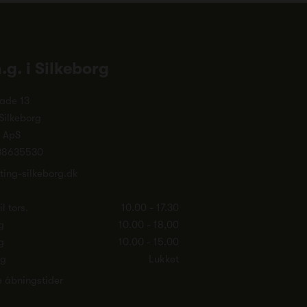
n.g. i Silkeborg
ade 13
Silkeborg
. ApS
38635530
ting-silkeborg.dk
l tors.
10.00 - 17.30
g
10.00 - 18,00
g
10.00 - 15.00
ag
Lukket
e åbningstider