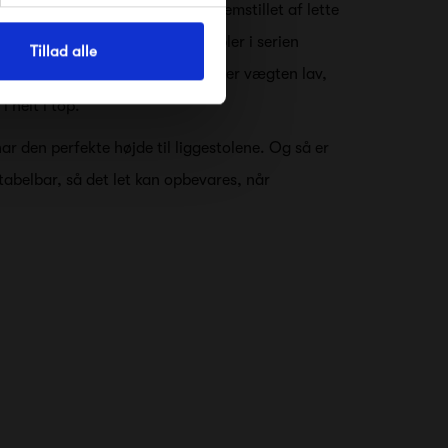
t i Alizé-serien, der både er fremstillet af lette
yk med helt rene linjer. Alle møbler i serien
Tillad alle
 det slidstærke OTF-stof. Derfor er vægten lav,
 helt i top.
 har den perfekte højde til liggestolene. Og så er
abelbar, så det let kan opbevares, når