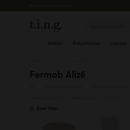
Besøg vores butik i Silkeborg
Møbler
Boligtilbehør
Lamper
Forside
Fermob
Fermob Alizé
Fermob Alizé
Alt
Fermob haveborde
Fermob havestole
Luxembourg Kid
Montmartre
Plein Air
Åben filter