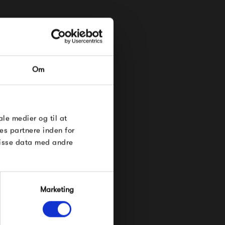
RDRE
Om
til dig på
øse
e Under
ale medier og til at
es partnere inden for
disse data med andre
Marketing