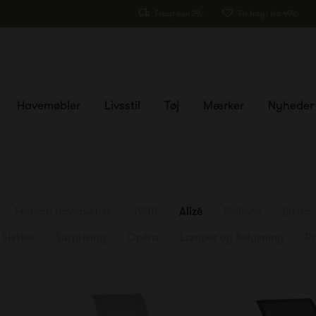
Fragt kun 29,-
Fri fragt fra 499,-
Havemøbler
Livsstil
Tøj
Mærker
Nyheder
Fermob havebænke
1900
Alizé
Bellevie
Bistro
Sixties
Surprising
Opéra
Lamper og Belysning
Ri