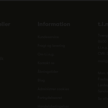
ller
Information
t.i.
Tværg
Kundeservice
8600 
Fragt og levering
t.i.n.g
CVR: 
Om t.i.n.g.
dk
mail@
Kontakt os
Åbningstider
Man. ti
Freda
Blog
Lørda
Administrer cookies
Sønd
Fortrydelsesret
Se all
Handelsbetingelser