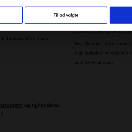
Lethed er det bærende elemen
Nej tak, jeg ønsker ikke rabat.
materialer og har et let udtr
Tillad valgte
ine liggestole, og du vil
fremstillet af aluminium og
sser til dine behov. De
mens kvalitet og komfort er i
øj funktionalitet, der er
Det lille bord i Alizé-serien
hele møbelserien desuden st
sommeren er over.
Instagram
og nyhedsbrev
ud