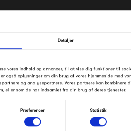
FÅ 10% PÅ DIN NÆSTE O
Detaljer
Indtast din e-mail, så sender vi rabatkoden 
mail. Minimumsbeløb er 499 kr. for at indl
rabatten.
Gælder ikke på produkter fra Fermob, Fil
sse vores indhold og annoncer, til at vise dig funktioner til soci
Pop og i forvejen nedsatte produkter.
deler også oplysninger om din brug af vores hjemmeside med vor
spartnere og analysepartnere. Vores partnere kan kombinere 
m, eller som de har indsamlet fra din brug af deres tjenester.
Modtag velkomstrabat
Præferencer
Statistik
*Ved at tilmelde dig accepterer du at modtage e-
mailmarkedsføring