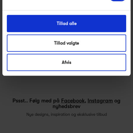
Havemøblerne i serien skaber en helt særlig intim stemning
med sit poetiske design, så du rigtigt kan nyde solen i
Tillad alle
trygge omgivelser.
Ligesom alle andre havemøbler fra Fermob, produceres
Tillad valgte
1900 i Frankrig. De flotte kurver og ringe er formet i…
Afvis
Vis mere
Pssst.. Følg med på
Facebook
,
Instagram
og
nyhedsbrev
Nye designs, inspiration og eksklusive tilbud