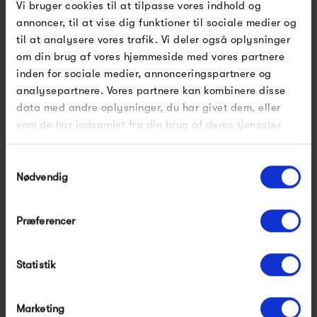
Vi bruger cookies til at tilpasse vores indhold og
annoncer, til at vise dig funktioner til sociale medier og
til at analysere vores trafik. Vi deler også oplysninger
om din brug af vores hjemmeside med vores partnere
inden for sociale medier, annonceringspartnere og
Fermob 1900 Bench
Fermob 1900 Armchair
analysepartnere. Vores partnere kan kombinere disse
data med andre oplysninger, du har givet dem, eller
5 215,00 kr
2 945,00 kr
som de har indsamlet fra din brug af deres tjenester.
Samtykkevalg
Nødvendig
Fermob 1900
Præferencer
1900 fra Fermob hylder den klassiske franske stil med sit
fine og romantiske design. Gennem hele serien finder man
Statistik
buede kurver, små ringe og perforerede mønstre, der
danner en meget elegant ornamentik og dekoration.
Marketing