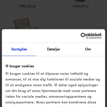
Chair
7 990,00 kr
1 490,00 kr
Samtykke
Detaljer
Om
Vi bruger cookies
Fermob Dune Premium
Armchair
Vi bruger cookies til at tilpasse vores indhold og
2 090,00 kr
annoncer, til at vise dig funktioner til sociale medier og
til at analysere vores trafik. Vi deler også oplysninger
om din brug af vores hjemmeside med vores partnere
inden for sociale medier, annonceringspartnere og
analysepartnere. Vores partnere kan kombinere disse