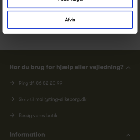
Pssst.. Følg med på
Facebook
,
Instagram
og
nyhedsbrev
Afvis
Nye designs, inspiration og eksklusive tilbud
Har du brug for hjælp eller vejledning?
Ring tlf.
86 82 20 99
Skriv til
mail@ting-silkeborg.dk
Besøg vores butik
Information