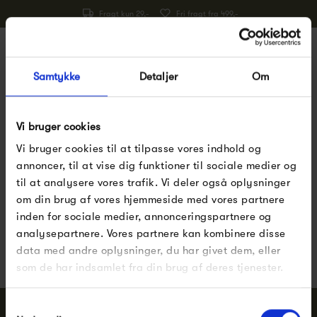
Fragt kun 29,-
Fri fragt fra 499,-
0
Samtykke
Detaljer
Om
Forside
Pernille Corydon
Pernille Corydon armbånd
Pernille Corydon armbånd
Vi bruger cookies
Vi bruger cookies til at tilpasse vores indhold og
annoncer, til at vise dig funktioner til sociale medier og
til at analysere vores trafik. Vi deler også oplysninger
om din brug af vores hjemmeside med vores partnere
Pssst.. Følg med på
Facebook
,
Instagram
og
inden for sociale medier, annonceringspartnere og
nyhedsbrev
analysepartnere. Vores partnere kan kombinere disse
Nye designs, inspiration og eksklusive tilbud
data med andre oplysninger, du har givet dem, eller
som de har indsamlet fra din brug af deres tjenester.
Samtykkevalg