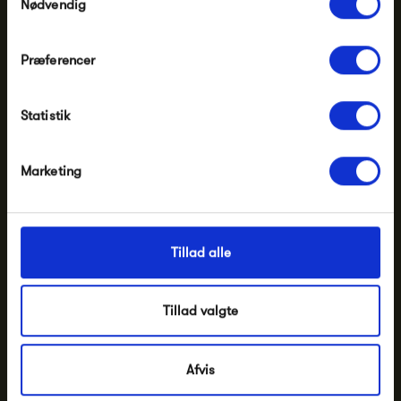
Nødvendig
Har du brug for hjælp eller vejledning?
Ring tlf.
86 82 20 99
Præferencer
Skriv til
mail@ting-silkeborg.dk
Statistik
Besøg vores butik
Marketing
Information
t.i.n.g. i Silkeborg
Tillad alle
Tillad valgte
Afvis