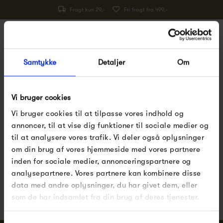
Fragt kun 29,-
Fri fragt fra 499,-
0
Forside
Pernille Corydon
Pernille Corydon halskæder
Samtykke
Detaljer
Om
Pernille Corydon
halskæder
Vi bruger cookies
Vi bruger cookies til at tilpasse vores indhold og
annoncer, til at vise dig funktioner til sociale medier og
til at analysere vores trafik. Vi deler også oplysninger
om din brug af vores hjemmeside med vores partnere
inden for sociale medier, annonceringspartnere og
Pssst.. Følg med på
Facebook
,
Instagram
og
nyhedsbrev
analysepartnere. Vores partnere kan kombinere disse
data med andre oplysninger, du har givet dem, eller
Nye designs, inspiration og eksklusive tilbud
som de har indsamlet fra din brug af deres tjenester.