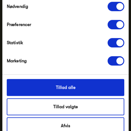
Samtykkevalg
Nødvendig
Har du brug for hjælp eller vejledning?
Præferencer
Ring tlf.
86 82 20 99
Statistik
Skriv til
mail@ting-silkeborg.dk
Besøg vores butik
Marketing
Information
Tillad alle
t.i.n.g. i Silkeborg
Tillad valgte
Afvis