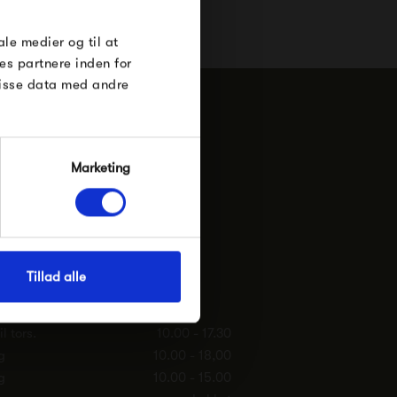
e Under
ale medier og til at
es partnere inden for
disse data med andre
n.g. i Silkeborg
Marketing
ade 13
Silkeborg
. ApS
38635530
Tillad alle
ting-silkeborg.dk
l tors.
10.00 - 17.30
g
10.00 - 18,00
g
10.00 - 15.00