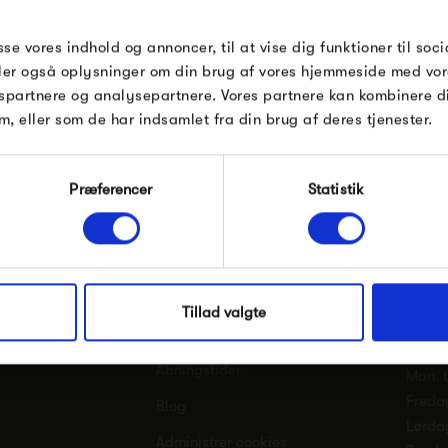
rabatten.
ud
Gælder ikke på produkter fra Fermob, Fil
sse vores indhold og annoncer, til at vise dig funktioner til soci
Pop og i forvejen nedsatte produkter.
deler også oplysninger om din brug af vores hjemmeside med vor
spartnere og analysepartnere. Vores partnere kan kombinere 
m, eller som de har indsamlet fra din brug af deres tjenester.
ller
Information
t.i.
Modtag velkomstrabat
Præferencer
Statistik
Tværg
Kundeservice
*Ved at tilmelde dig accepterer du at modtage e-
8600 
mailmarkedsføring
Fragt og levering
t.i.n.g
Nej tak, jeg ønsker ikke rabat.
CVR: 
Om t.i.n.g.
Tillad valgte
dk
mail@
Kontakt os
Åbningstider
Man. ti
Freda
Blog
Lørda
Administrer cookies