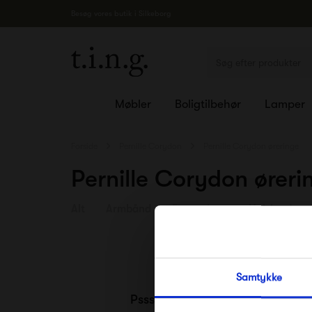
Besøg vores butik i Silkeborg
Møbler
Boligtilbehør
Lamper
Forside
Pernille Corydon
Pernille Corydon øreringe
Pernille Corydon øreri
Alt
Armbånd
Fingerringe
Halskæder
Samtykke
Pssst.. Følg med på
Facebook
,