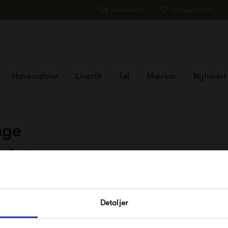
Fragt kun 29,-
Fri fragt fra 499,-
Havemøbler
Livsstil
Tøj
Mærker
Nyheder
nge
Øreringe
FÅ 10% PÅ DIN NÆSTE O
Detaljer
Indtast din e-mail, så sender vi rabatkoden 
Instagram
og nyhedsbrev
mail. Minimumsbeløb er 499 kr. for at indl