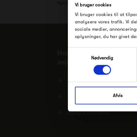
Nye designs, inspiration og eksklusive tilb
Vi bruger cookies
Vi bruger cookies til at tilpa
analysere vores trafik. Vi 
sociale medier, annoncering
oplysninger, du har givet de
Samtykkevalg
Har du brug for hjælp e
Nødvendig
vejledning?
Ring tlf.
86 82 20 99
Afvis
Skriv til
mail@ting-silkeborg.
Besøg vores butik