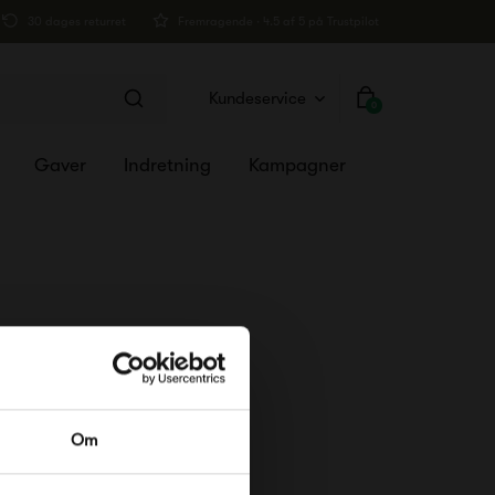
30 dages returret
Fremragende · 4.5 af 5 på Trustpilot
Kundeservice
0
Gaver
Indretning
Kampagner
RDRE
Om
til dig på
øse