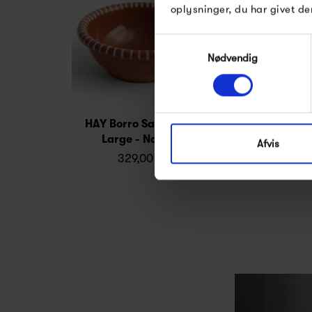
oplysninger, du har givet de
Samtykkevalg
Nødvendig
HAY Borro Salad Bowl
HAY Barro S
Large - Natural
Sma
Afvis
329,00 kr
269,0