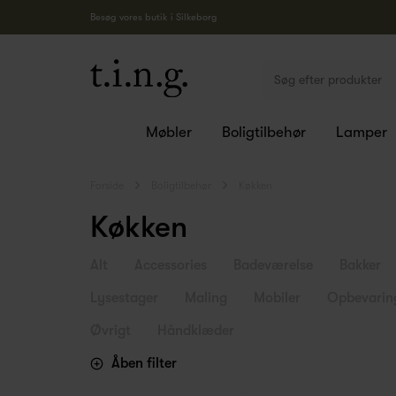
Besøg vores butik i Silkeborg
Møbler
Boligtilbehør
Lamper
Forside
Boligtilbehør
Køkken
Køkken
Alt
Accessories
Badeværelse
Bakker
Lysestager
Maling
Mobiler
Opbevarin
Øvrigt
Håndklæder
Åben filter