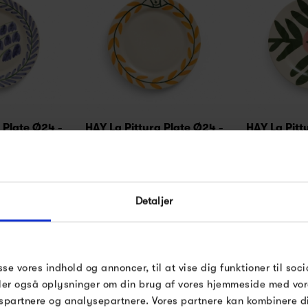
 Plate Ø24 -
HAY La Pittura Plate Ø24 -
HAY La Pitt
ells
Golden Leaf
Blush 
0 kr
349,00 kr
349
FÅ 10% PÅ DIN NÆSTE
ORDRE
Detaljer
Indtast din e-mail, så sender vi rabatkoden
på mail. Minimumsbeløb er 499 kr. for at 
rabatten.
sse vores indhold og annoncer, til at vise dig funktioner til soci
Gælder ikke på produkter fra Fermob, Fi
deler også oplysninger om din brug af vores hjemmeside med vor
Pop og i forvejen nedsatte produkter.
spartnere og analysepartnere. Vores partnere kan kombinere 