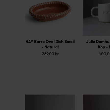
HAY Barro Oval Dish Small
Julie Damhu
- Natural
Kop - 
269,00 kr
400,0