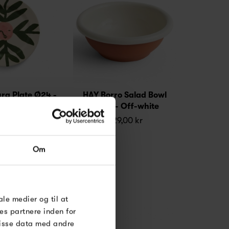
ura Plate Ø24 -
HAY Borro Salad Bowl
Face Vine
Large - Off-white
,00 kr
329,00 kr
Om
 til dig
indløse
ale medier og til at
le Under
es partnere inden for
disse data med andre