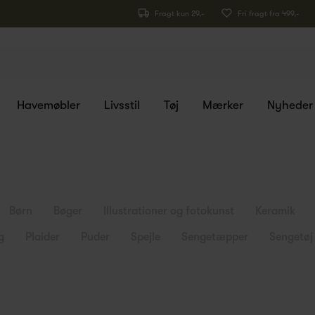
Fragt kun 29,-
Fri fragt fra 499,-
Havemøbler
Livsstil
Tøj
Mærker
Nyheder
Børn
Bøger
Illustrationer og fotokunst
Keramik
g
Plaider
Puder
Spejle
Sengetæpper
Sengetøj