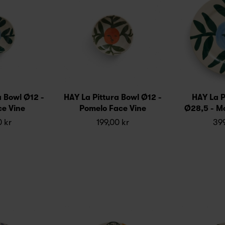
a Bowl Ø12 -
HAY La Pittura Bowl Ø12 -
HAY La P
e Vine
Pomelo Face Vine
Ø28,5 - M
0 kr
199,00 kr
399