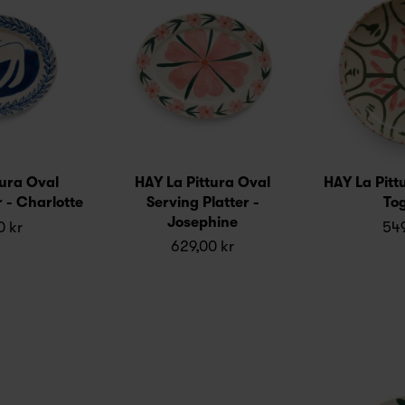
tura Oval
HAY La Pittura Oval
HAY La Pitt
r - Charlotte
Serving Platter -
To
Josephine
0 kr
549
629,00 kr