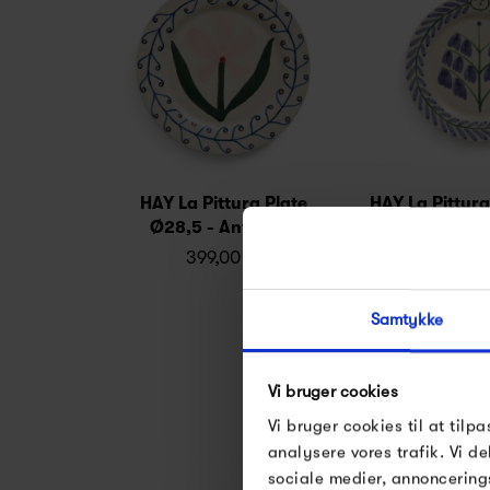
HAY La Pittura Plate
HAY La Pittura
Ø28,5 - Antiquity
Blueb
399,00 kr
349,0
Samtykke
Vi bruger cookies
Vi bruger cookies til at tilpa
analysere vores trafik. Vi 
sociale medier, annoncering