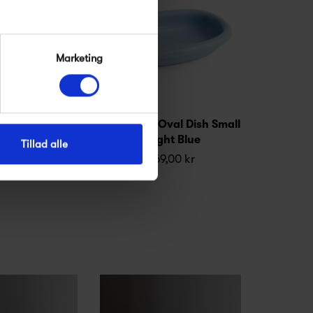
Marketing
dsføring
val Dish Large
HAY Barro Oval Dish Small
atural
- Light Blue
Tillad alle
,00 kr
269,00 kr