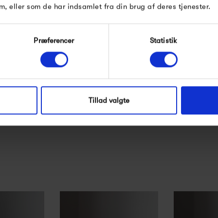
m, eller som de har indsamlet fra din brug af deres tjenester.
Præferencer
Statistik
Modtag velkomstrabat
*Ved at tilmelde dig accepterer du at modtage e-mailmarke
alad Bowl
HAY Barro Oval Dish Large
HAY Barro O
Nej tak, jeg ønsker ikke rabat.
ll
- Green
- N
Tillad valgte
0 kr
599,00 kr
599