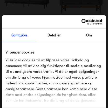
&Tradition Fly Sofa SC12
&Tradition Mayor AJ6
Hallingdal/Valnød
Samtykke
Detaljer
Om
46 995,00 kr
40 995,00 kr
Vi bruger cookies
Vi bruger cookies til at tilpasse vores indhold og
annoncer, til at vise dig funktioner til sociale medier og
til at analysere vores trafik. Vi deler også oplysninger
om din brug af vores hjemmeside med vores partnere
FÅ 10% PÅ DIN NÆSTE ORDRE
inden for sociale medier, annonceringspartnere og
analysepartnere. Vores partnere kan kombinere disse
Indtast din e-mail, så sender vi rabatkoden til dig på
data med andre oplysninger, du har givet dem, eller
mail. Minimumsbeløb er 499 kr. for at indløse
&Tradition Mayor AJ6
&Tradition Mayor AJ5
rabatten.
som de har indsamlet fra din brug af deres tjenester.
Hallingdal/Eg
Hallingdal/Valnød