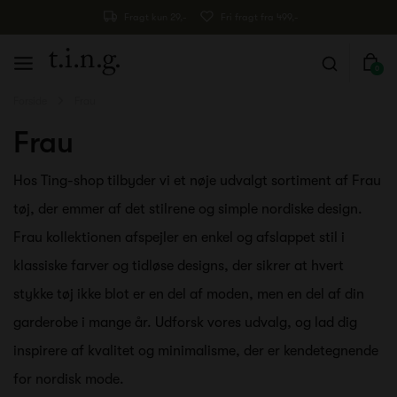
Fragt kun 29,-
Fri fragt fra 499,-
0
Forside
Frau
Frau
Hos Ting-shop tilbyder vi et nøje udvalgt sortiment af Frau
tøj, der emmer af det stilrene og simple nordiske design.
Frau kollektionen afspejler en enkel og afslappet stil i
klassiske farver og tidløse designs, der sikrer at hvert
stykke tøj ikke blot er en del af moden, men en del af din
garderobe i mange år. Udforsk vores udvalg, og lad dig
inspirere af kvalitet og minimalisme, der er kendetegnende
for nordisk mode.