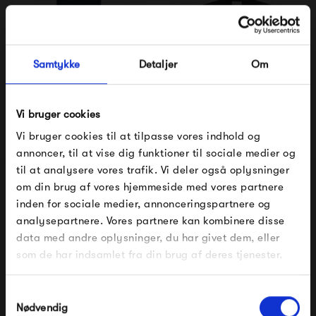
Samtykke
Detaljer
Om
Vi bruger cookies
Vi bruger cookies til at tilpasse vores indhold og
Frau Stockholm Denim
Frau Abu Dhabi Uld
annoncer, til at vise dig funktioner til sociale medier og
Kjole
Skjorte
til at analysere vores trafik. Vi deler også oplysninger
1 000,00 kr
800,00 kr
om din brug af vores hjemmeside med vores partnere
FÅ 10% PÅ DIN NÆSTE ORDRE
inden for sociale medier, annonceringspartnere og
analysepartnere. Vores partnere kan kombinere disse
Indtast din e-mail, så sender vi rabatkoden til dig på
data med andre oplysninger, du har givet dem, eller
mail. Minimumsbeløb er 499 kr. for at indløse
rabatten.
som de har indsamlet fra din brug af deres tjenester.
Gælder ikke på produkter fra Fermob, File Under
Pop og i forvejen nedsatte produkter.
Samtykkevalg
Nødvendig