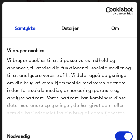
Samtykke
Detaljer
Om
Vi bruger cookies
Vi bruger cookies til at tilpasse vores indhold og
Bongusta Naram Børne
Bongusta Naram
annoncer, til at vise dig funktioner til sociale medier og
Poncho - Baby Pink &...
Børnebadekåbe -
Tropical &...
til at analysere vores trafik. Vi deler også oplysninger
550,00 kr
600,00 kr
om din brug af vores hjemmeside med vores partnere
FÅ 10% PÅ DIN NÆSTE ORDRE
inden for sociale medier, annonceringspartnere og
analysepartnere. Vores partnere kan kombinere disse
Indtast din e-mail, så sender vi rabatkoden til dig på
data med andre oplysninger, du har givet dem, eller
mail. Minimumsbeløb er 499 kr. for at indløse
rabatten.
som de har indsamlet fra din brug af deres tjenester.
Gælder ikke på produkter fra Fermob, File Under
Pop og i forvejen nedsatte produkter.
Samtykkevalg
Nødvendig