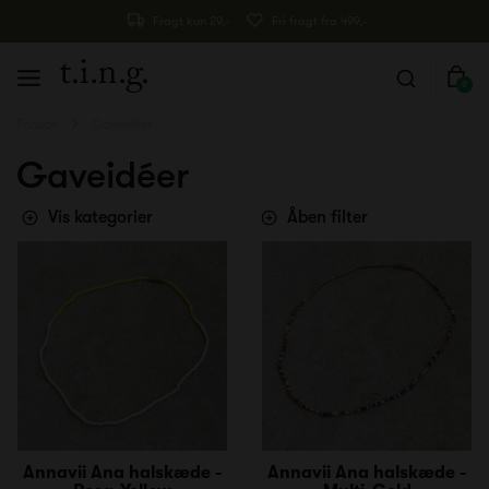
Fragt kun 29,-
Fri fragt fra 499,-
0
Forside
Gaveidéer
Gaveidéer
Vis kategorier
Åben filter
Annavii Ana halskæde -
Annavii Ana halskæde -