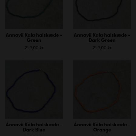
Annavii Kala halskæde -
Annavii Kala halskæde -
Green
Dark Green
249,00 kr
249,00 kr
Annavii Kala halskæde -
Annavii Kala halskæde -
Dark Blue
Orange