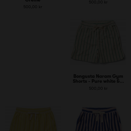
500,00 kr
500,00 kr
Bongusta Naram Gym
Shorts - Pure white &...
500,00 kr