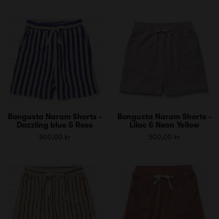
Bongusta Naram Shorts -
Bongusta Naram Shorts -
Dazzling blue & Rose
Lilac & Neon Yellow
500,00 kr
500,00 kr