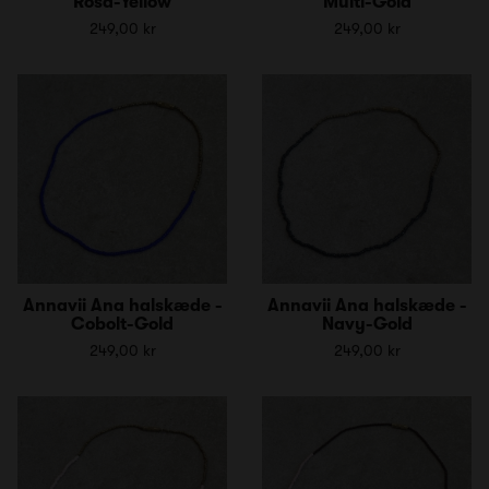
Rosa-Yellow
Multi-Gold
249,00 kr
249,00 kr
Annavii Ana halskæde -
Annavii Ana halskæde -
Cobolt-Gold
Navy-Gold
249,00 kr
249,00 kr