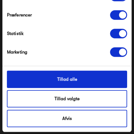
Præferencer
Bongusta Naram
Bongusta Naram
Modtag velkomstrabat
Børnebadekåbe - Sea
Børnebadekåbe - Pure
Foam &...
white...
Statistik
*Ved at tilmelde dig accepterer du at modtage e-
600,00 kr
600,00 kr
mailmarkedsføring
Nej tak, jeg ønsker ikke rabat.
Marketing
Tillad alle
Tillad valgte
Bongusta Naram
Bongusta Naram
Børnebadekåbe - Lilac
Børnebadekåbe - Pristine
Afvis
&...
&...
600,00 kr
600,00 kr