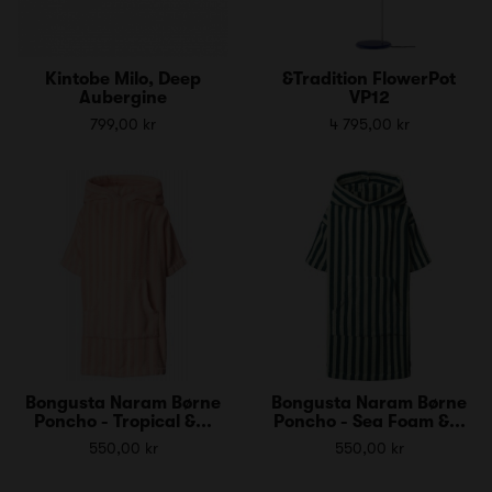
Kintobe Milo, Deep
&Tradition FlowerPot
Aubergine
VP12
799,00 kr
4 795,00 kr
Bongusta Naram Børne
Bongusta Naram Børne
Poncho - Tropical &...
Poncho - Sea Foam &...
550,00 kr
550,00 kr