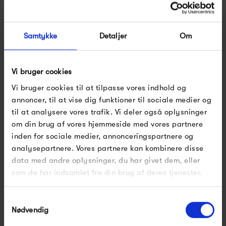
tidsløst design og høj kvalitet, hvilket skaber produkter, der
vil følge dig gennem lang tid.
Samtykke
Detaljer
Om
Se alle varer fra Normann Copenhagen
Vi bruger cookies
Vi bruger cookies til at tilpasse vores indhold og
annoncer, til at vise dig funktioner til sociale medier og
Produkter fra samme kategori
til at analysere vores trafik. Vi deler også oplysninger
om din brug af vores hjemmeside med vores partnere
FÅ 10% PÅ DIN NÆSTE
inden for sociale medier, annonceringspartnere og
ORDRE
analysepartnere. Vores partnere kan kombinere disse
data med andre oplysninger, du har givet dem, eller
Indtast din e-mail, så sender vi rabatkoden til dig
som de har indsamlet fra din brug af deres tjenester.
på mail. Minimumsbeløb er 499 kr. for at indløse
rabatten.
Gælder ikke på produkter fra Fermob, File Under
Samtykkevalg
Pop og i forvejen nedsatte produkter.
Nødvendig
&Tradition Mayor AJ5
&Tradition Mayor AJ5