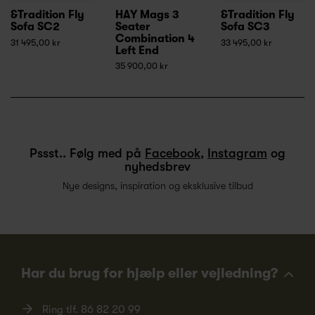
&Tradition Fly
HAY Mags 3
&Tradition Fly
Sofa SC2
Seater
Sofa SC3
Combination 4
31 495,00 kr
33 495,00 kr
Left End
35 900,00 kr
Pssst.. Følg med på
Facebook
,
Instagram
og
nyhedsbrev
Nye designs, inspiration og eksklusive tilbud
Har du brug for hjælp eller vejledning?
Ring tlf.
86 82 20 99