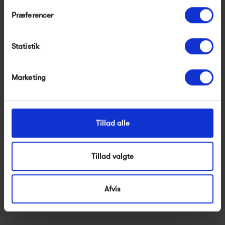
Karakorum/Valnød
Hallingdal/Valnød
Præferencer
54 995,00 kr
45 995,00 kr
Modtag velkomstrabat
Statistik
*Ved at tilmelde dig accepterer du at modtage e-mailmarkedsføring
Nej tak, jeg ønsker ikke rabat.
Marketing
Tillad alle
Tillad valgte
&Tradition Mayor AJ6
&Tradition Mayor AJ6
Afvis
Hallingdal/Eg
Hallingdal/Valnød
36 995,00 kr
40 995,00 kr