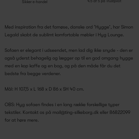
4.5 af 5 på Trustpilot
Sikker e-handel
Med inspiration fra det famøse, danske ord 'Hygge', har Simon
Legald skabt de sublimt komfortable møbler i Hyg Lounge.
Sofaen er elegant i udseendet, men lad dig ikke snyde - den er
også yderst behagelig og lægger op til en god omgang hygge
med en kop kaffe og en bog, og på den måde får du det
bedste fra begge verdener.
Mål: H 107,5 x L 168 x D 86 x SH 40 cm.
OBS: Hyg sofaen findes i en lang række forskellige typer
tekstiler. Kontakt os på mail@ting-silkeborg.dk eller 86822099
for at høre mere.