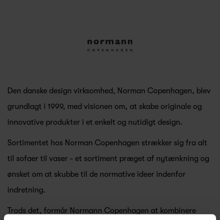
Den danske design virksomhed, Norman Copenhagen, blev
grundlagt i 1999, med visionen om, at skabe originale og
innovative produkter i et enkelt og nutidigt design.
Sortimentet hos Norman Copenhagen strækker sig fra alt
til sofaer til vaser - et sortiment præget af nytænkning og
ønsket om at skubbe til de normative ideer indenfor
indretning.
Trods det, formår Normann Copenhagen at kombinere